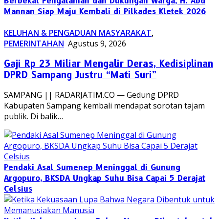
Berbekal Pengalaman dan Dukungan Warga, H. Abd
Mannan Siap Maju Kembali di Pilkades Kletek 2026
KELUHAN & PENGADUAN MASYARAKAT
,
PEMERINTAHAN
Agustus 9, 2026
Gaji Rp 23 Miliar Mengalir Deras, Kedisiplinan
DPRD Sampang Justru “Mati Suri”
SAMPANG || RADARJATIM.CO — Gedung DPRD
Kabupaten Sampang kembali mendapat sorotan tajam
publik. Di balik…
Pendaki Asal Sumenep Meninggal di Gunung
Argopuro, BKSDA Ungkap Suhu Bisa Capai 5 Derajat
Celsius