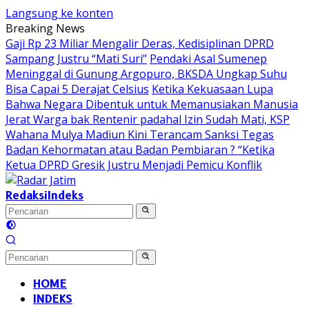
Langsung ke konten
Breaking News
Gaji Rp 23 Miliar Mengalir Deras, Kedisiplinan DPRD
Sampang Justru “Mati Suri”
Pendaki Asal Sumenep
Meninggal di Gunung Argopuro, BKSDA Ungkap Suhu
Bisa Capai 5 Derajat Celsius
Ketika Kekuasaan Lupa
Bahwa Negara Dibentuk untuk Memanusiakan Manusia
Jerat Warga bak Rentenir padahal Izin Sudah Mati, KSP
Wahana Mulya Madiun Kini Terancam Sanksi Tegas
Badan Kehormatan atau Badan Pembiaran ? “Ketika
Ketua DPRD Gresik Justru Menjadi Pemicu Konflik
Redaksi
Indeks
HOME
INDEKS