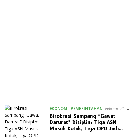
EKONOMI
,
PEMERINTAHAN
Februari 26,
2026
Birokrasi Sampang “Gawat
Darurat” Disiplin: Tiga ASN
Masuk Kotak, Tiga OPD Jadi
Sarang Masalah