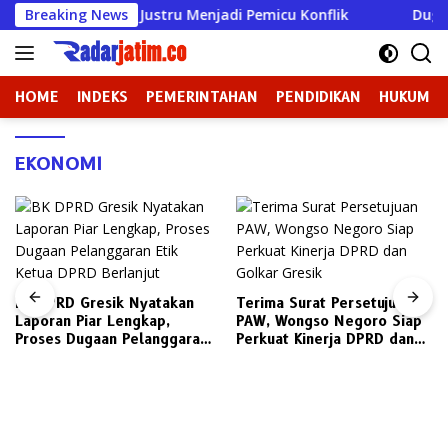
Langsung
sik Justru Menjadi Pemicu Konflik
Breaking News
Dugaan Perundunga
ke
konten
HOME
INDEKS
PEMERINTAHAN
PENDIDIKAN
HUKUM
EKONOMI
BK DPRD Gresik Nyatakan
Terima Surat Persetujuan
Laporan Piar Lengkap,
PAW, Wongso Negoro Siap
Proses Dugaan Pelanggaran
Perkuat Kinerja DPRD dan
Etik Ketua DPRD Berlanjut
Golkar Gresik