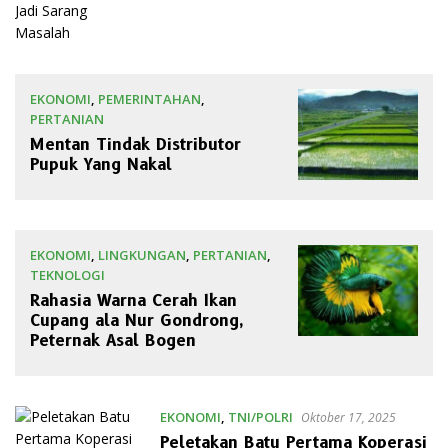
EKONOMI
,
PEMERINTAHAN
,
PERTANIAN
November 24, 2025
Mentan Tindak Distributor
Pupuk Yang Nakal
EKONOMI
,
LINGKUNGAN
,
PERTANIAN
,
TEKNOLOGI
November 9, 2025
Rahasia Warna Cerah Ikan
Cupang ala Nur Gondrong,
Peternak Asal Bogen
EKONOMI
,
TNI/POLRI
Oktober 17, 2025
Peletakan Batu Pertama Koperasi