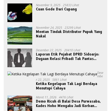
November 9, 2025
25833 Lihat
Cuan Gede Dari Cupang
November 24, 2025
23299 Lihat
Mentan Tindak Distributor Pupuk Yang
Nakal
Desember 22, 2025
20410 Lihat
Laporan Etik Pejabat DPRD Sidoarjo:
Dugaan Relasi Pribadi Tak Pantas
Disorot Publik
Dese
Mbe
R 22, 2025
5861 Lihat
Ketika Kegelapan Tak Lagi Berdaya
Menutupi Cahaya
Maret 11, 2026
4476 Lihat
Demo Ricuh di Balai Desa Purwasaba,
Kades Hoho Mengaku Jadi Korban
Pengeroyokan