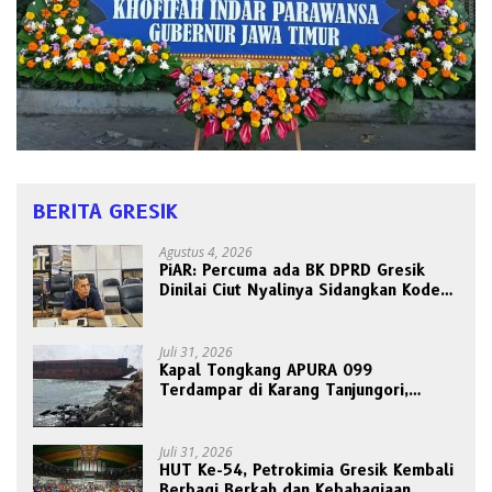
BERITA GRESIK
Agustus 4, 2026
PiAR: Percuma ada BK DPRD Gresik
Dinilai Ciut Nyalinya Sidangkan Kode
Etik Ketua DPRD
Juli 31, 2026
Kapal Tongkang APURA 099
Terdampar di Karang Tanjungori,
Belum Ada Upaya Evakuasi
Juli 31, 2026
HUT Ke-54, Petrokimia Gresik Kembali
Berbagi Berkah dan Kebahagiaan