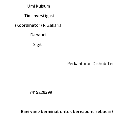
Umi Kulsum
T
im Investigas
i
(
Koordinator)
R. Zakaria
Danauri
Sigit
Perkantoran Dishub Ter
7415229399
Bagi yang berminat untuk bergabung sebagai K