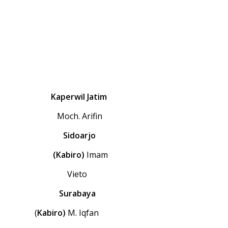
Kaperwil Jatim
Moch. Arifin
S
idoarjo
(Kabiro)
Imam
Vieto
Surabaya
(
Kabiro)
M. Iqfan