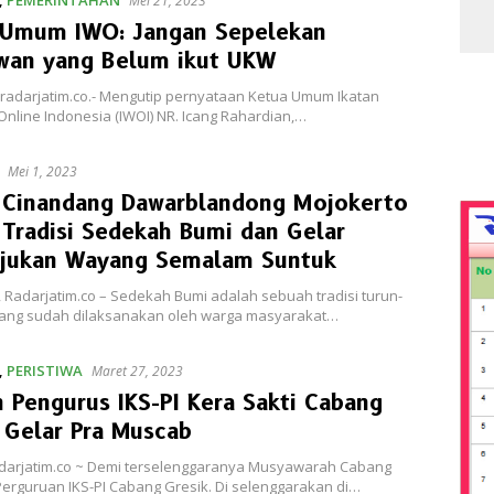
,
PEMERINTAHAN
Mei 21, 2023
 Umum IWO: Jangan Sepelekan
wan yang Belum ikut UKW
 radarjatim.co.- Mengutip pernyataan Ketua Umum Ikatan
nline Indonesia (IWOI) NR. Icang Rahardian,…
Mei 1, 2023
 Cinandang Dawarblandong Mojokerto
Tradisi Sedekah Bumi dan Gelar
njukan Wayang Semalam Suntuk
 Radarjatim.co – Sedekah Bumi adalah sebuah tradisi turun-
ang sudah dilaksanakan oleh warga masyarakat…
,
PERISTIWA
Maret 27, 2023
n Pengurus IKS-PI Kera Sakti Cabang
 Gelar Pra Muscab
adarjatim.co ~ Demi terselenggaranya Musyawarah Cabang
erguruan IKS-PI Cabang Gresik. Di selenggarakan di…