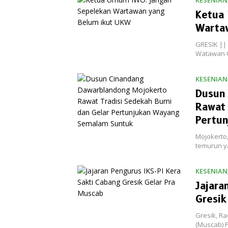
KESENIAN
Ketua
Warta
GRESIK ||
Watawan O
KESENIAN
Dusun
Rawat 
Pertu
Mojokerto,
temurun y
KESENIAN
Jajara
Gresik
Gresik, R
(Muscab) P