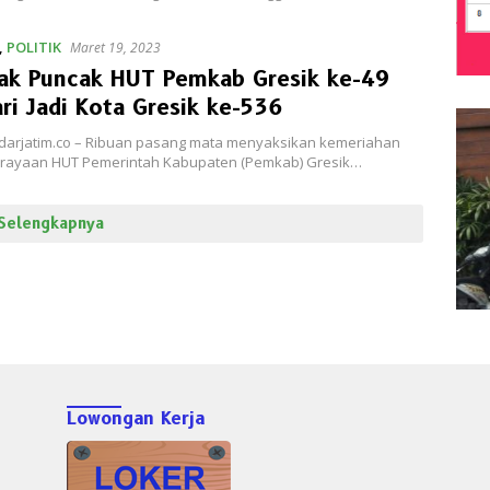
,
POLITIK
Maret 19, 2023
ak Puncak HUT Pemkab Gresik ke-49
ri Jadi Kota Gresik ke-536
adarjatim.co – Ribuan pasang mata menyaksikan kemeriahan
rayaan HUT Pemerintah Kabupaten (Pemkab) Gresik…
Selengkapnya
Lowongan Kerja