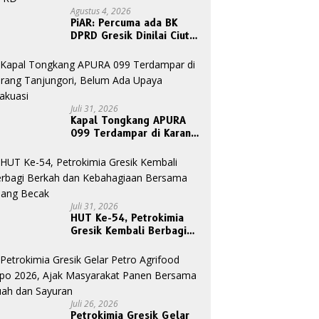
Simbol Kemenangan dan
B
Agustus 4, 2026
Keberkahan: H. Abd Mannan
D
PiAR: Percuma ada BK
Resmi Raih Nomor Urut 1
M
ni 98 SMAN 1
DPRD Gresik Dinilai Ciut
dalam Pilkades Kletek 2026
P
kapura Gelar Sarasehan,
Nyalinya Sidangkan Kode
 Janji Politik Bupati
Etik Ketua DPRD
ik untuk Penyediaan
portasi Laut Layak
k Warga Bawean
Juli 31, 2026
Kapal Tongkang APURA
099 Terdampar di Karang
Tanjungori, Belum Ada
Upaya Evakuasi
Juli 31, 2026
HUT Ke-54, Petrokimia
Gresik Kembali Berbagi
Berkah dan Kebahagiaan
Bersama Abang Becak
Juli 26, 2026
Petrokimia Gresik Gelar