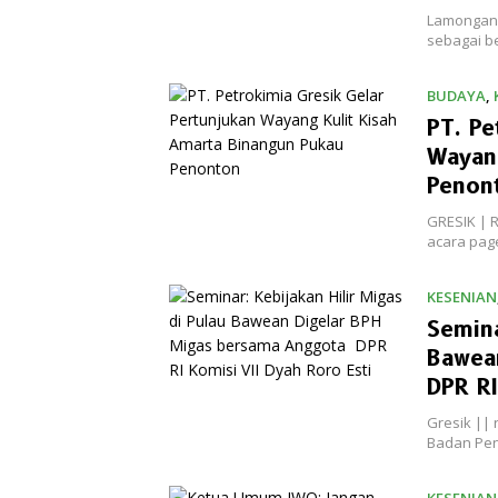
Lamongan 
sebagai b
BUDAYA
,
PT. Pe
Wayang
Penon
GRESIK | R
acara pag
KESENIAN
Semina
Bawea
DPR RI
Gresik || 
Badan Pen