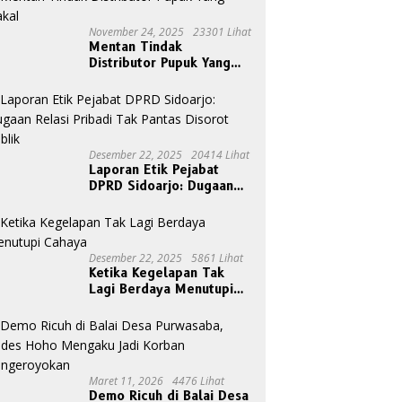
November 24, 2025
23301 Lihat
Mentan Tindak
Distributor Pupuk Yang
Nakal
Desember 22, 2025
20414 Lihat
Laporan Etik Pejabat
DPRD Sidoarjo: Dugaan
Relasi Pribadi Tak Pantas
Disorot Publik
Desember 22, 2025
5861 Lihat
Ketika Kegelapan Tak
Lagi Berdaya Menutupi
Cahaya
Maret 11, 2026
4476 Lihat
Demo Ricuh di Balai Desa