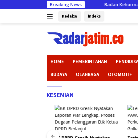
Langsung
Breaking News
Badan Kehormatan atau Bada
ke
konten
Redaksi
Indeks
HOME
PEMERINTAHAN
PENDIDIK
BUDAYA
OLAHRAGA
OTOMOTIF
KESENIAN
al Arga Dana Nilai
rol DPRD Gresik