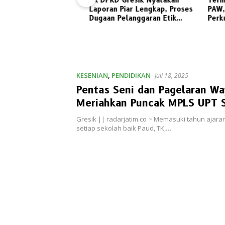
BK DPRD Gresik Nyatakan
Terima S
kuat
Laporan Piar Lengkap, Proses
PAW, Wo
Dugaan Pelanggaran Etik
Perkuat 
Ketua DPRD Berlanjut
Golkar G
KESENIAN
,
PENDIDIKAN
Juli 18, 2025
Pentas Seni dan Pagelaran Wa
Meriahkan Puncak MPLS UPT 
123 Gresik
Gresik || radarjatim.co ~ Memasuki tahun ajara
setiap sekolah baik Paud, TK,…