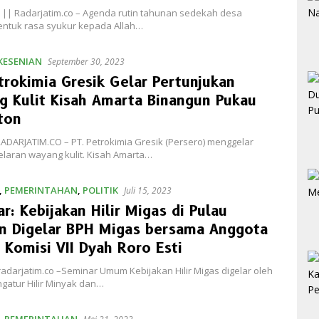
|| Radarjatim.co – Agenda rutin tahunan sedekah desa
entuk rasa syukur kepada Allah…
KESENIAN
September 30, 2023
trokimia Gresik Gelar Pertunjukan
 Kulit Kisah Amarta Binangun Pukau
ton
ADARJATIM.CO – PT. Petrokimia Gresik (Persero) menggelar
elaran wayang kulit. Kisah Amarta…
,
PEMERINTAHAN
,
POLITIK
Juli 15, 2023
r: Kebijakan Hilir Migas di Pulau
n Digelar BPH Migas bersama Anggota
 Komisi VII Dyah Roro Esti
radarjatim.co –Seminar Umum Kebijakan Hilir Migas digelar oleh
gatur Hilir Minyak dan…