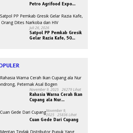
Petro Agrifood Expo
2026, Ajak Masyarakat
Panen Bersama Buah dan
Sayuran
Juli 26, 2026
Satpol PP Pemkab Gresik
Gelar Razia Kafe, 50
Orang Dites Narkoba dan
HIV
OPULER
November 9, 2025
26279 Lihat
Rahasia Warna Cerah Ikan
Cupang ala Nur
Gondrong, Peternak Asal
Bogen
November 9,
2025
25836 Lihat
Cuan Gede Dari Cupang