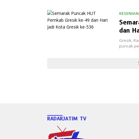
KESENIAN
Semar
dan Ha
Gresik, R
puncak pe
RADARJATIM TV