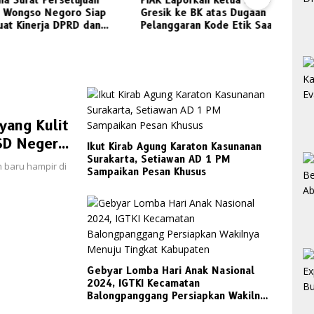
urat Persetujuan
PiAR Laporkan Ketua DPRD
ngso Negoro Siap
Gresik ke BK atas Dugaan
Kinerja DPRD dan
Pelanggaran Kode Etik Saat
Alum
resik
Audiensi PKL Semambung
Sang
Tagih
Gres
Trans
Untu
yang Kulit
SD Negeri
Ikut Kirab Agung Karaton Kasunanan
Surakarta, Setiawan AD 1 PM
n baru hampir di
Sampaikan Pesan Khusus
Gebyar Lomba Hari Anak Nasional
2024, IGTKI Kecamatan
Balongpanggang Persiapkan Wakilnya
Menuju Tingkat Kabupaten