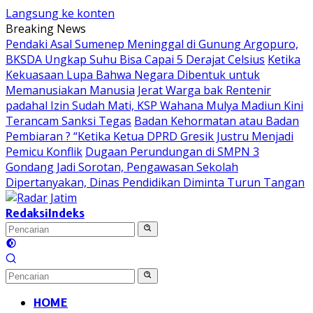
Langsung ke konten
Breaking News
Pendaki Asal Sumenep Meninggal di Gunung Argopuro,
BKSDA Ungkap Suhu Bisa Capai 5 Derajat Celsius
Ketika
Kekuasaan Lupa Bahwa Negara Dibentuk untuk
Memanusiakan Manusia
Jerat Warga bak Rentenir
padahal Izin Sudah Mati, KSP Wahana Mulya Madiun Kini
Terancam Sanksi Tegas
Badan Kehormatan atau Badan
Pembiaran ? “Ketika Ketua DPRD Gresik Justru Menjadi
Pemicu Konflik
Dugaan Perundungan di SMPN 3
Gondang Jadi Sorotan, Pengawasan Sekolah
Dipertanyakan, Dinas Pendidikan Diminta Turun Tangan
Redaksi
Indeks
HOME