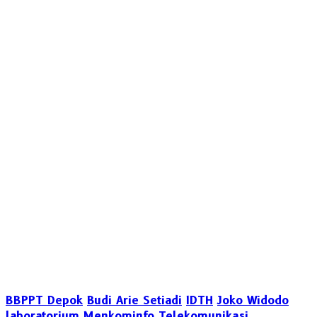
BBPPT Depok
Budi Arie Setiadi
IDTH
Joko Widodo
laboratorium
Menkominfo
Telekomunikasi