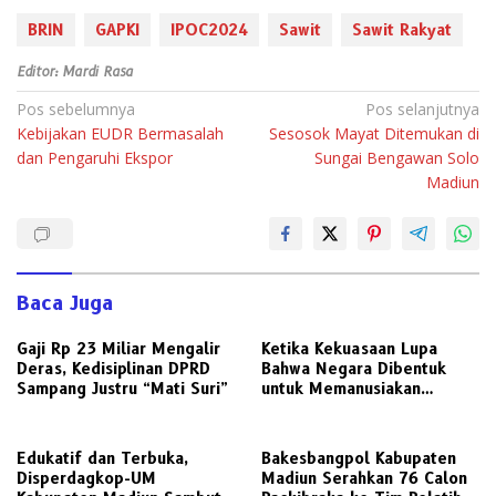
BRIN
GAPKI
IPOC2024
Sawit
Sawit Rakyat
Editor: Mardi Rasa
Navigasi
Pos sebelumnya
Pos selanjutnya
Kebijakan EUDR Bermasalah
Sesosok Mayat Ditemukan di
pos
dan Pengaruhi Ekspor
Sungai Bengawan Solo
Madiun
Baca Juga
Gaji Rp 23 Miliar Mengalir
Ketika Kekuasaan Lupa
Deras, Kedisiplinan DPRD
Bahwa Negara Dibentuk
Sampang Justru “Mati Suri”
untuk Memanusiakan
Manusia
Edukatif dan Terbuka,
Bakesbangpol Kabupaten
Disperdagkop-UM
Madiun Serahkan 76 Calon