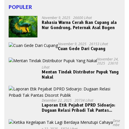
POPULER
November 9, 2025
26600 Lihat
Rahasia Warna Cerah Ikan Cupang ala
Nur Gondrong, Peternak Asal Bogen
November 9, 2025
26153 Lihat
Cuan Gede Dari Cupang
November 24,
2025
23610
Lihat
Mentan Tindak Distributor Pupuk Yang
Nakal
Desember 22, 2025
20734 Lihat
Laporan Etik Pejabat DPRD Sidoarjo:
Dugaan Relasi Pribadi Tak Pantas
Disorot Publik
Dese
Mbe
R 22, 2025
5874 Lihat