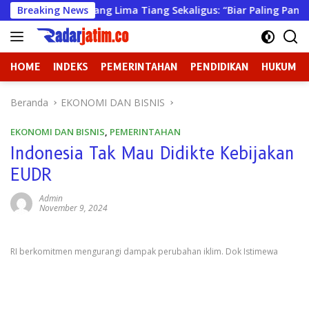
Langsung
an Pasang Lima Tiang Sekaligus: “Biar Paling Pancasilais”
Breaking News
ke
konten
HOME
INDEKS
PEMERINTAHAN
PENDIDIKAN
HUKUM
Beranda
EKONOMI DAN BISNIS
EKONOMI DAN BISNIS
,
PEMERINTAHAN
Indonesia Tak Mau Didikte Kebijakan
EUDR
Admin
November 9, 2024
RI berkomitmen mengurangi dampak perubahan iklim. Dok Istimewa