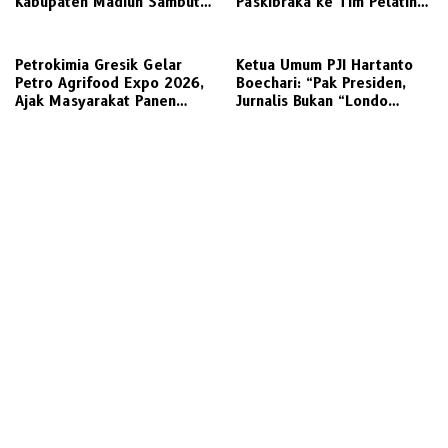
Kabupaten Madiun Sambut
Paskibraka ke Tim Pelatih
Kunjungan Awak Media
untuk Digembleng
Radarjatim.co Terkait
Regulasi Koperasi
Petrokimia Gresik Gelar
Ketua Umum PJI Hartanto
Petro Agrifood Expo 2026,
Boechari: “Pak Presiden,
Ajak Masyarakat Panen
Jurnalis Bukan “Londo
Bersama Buah dan Sayuran
Ireng”, Ini Pelecehan
Profesi Wartawan