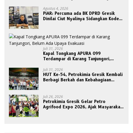
Tiang Sekaligus: “Biar Paling
Pancasilais”
Agustus 4, 2026
PiAR: Percuma ada BK DPRD Gresik
Dinilai Ciut Nyalinya Sidangkan Kode
Etik Ketua DPRD
Juli 31, 2026
Kapal Tongkang APURA 099
Terdampar di Karang Tanjungori,
Belum Ada Upaya Evakuasi
Juli 31, 2026
HUT Ke-54, Petrokimia Gresik Kembali
Berbagi Berkah dan Kebahagiaan
Bersama Abang Becak
Juli 26, 2026
Petrokimia Gresik Gelar Petro
Agrifood Expo 2026, Ajak Masyarakat
Panen Bersama Buah dan Sayuran