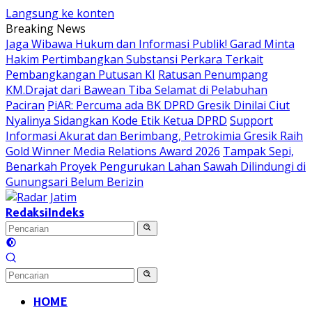
Langsung ke konten
Breaking News
Jaga Wibawa Hukum dan Informasi Publik! Garad Minta
Hakim Pertimbangkan Substansi Perkara Terkait
Pembangkangan Putusan KI
Ratusan Penumpang
KM.Drajat dari Bawean Tiba Selamat di Pelabuhan
Paciran
PiAR: Percuma ada BK DPRD Gresik Dinilai Ciut
Nyalinya Sidangkan Kode Etik Ketua DPRD
Support
Informasi Akurat dan Berimbang, Petrokimia Gresik Raih
Gold Winner Media Relations Award 2026
Tampak Sepi,
Benarkah Proyek Pengurukan Lahan Sawah Dilindungi di
Gunungsari Belum Berizin
Redaksi
Indeks
HOME