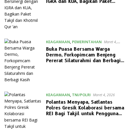
IGRA dan KUA, Bagikan Paket
Takjil dan Khotmil Qur ‘an
KEAGAMAAN
,
PEMERINTAHAN
Maret 4,
2026
Buka Puasa Bersama Warga
Dermo, Forkopimcam Benjeng
Pererat Silaturahmi dan Berbagi
Kasih
KEAGAMAAN
,
TNI/POLRI
Maret 4, 2026
Polantas Menyapa, Satlantas
Polres Gresik Kolaborasi bersama
REI Bagi Takjil untuk Pengguna
Jalan