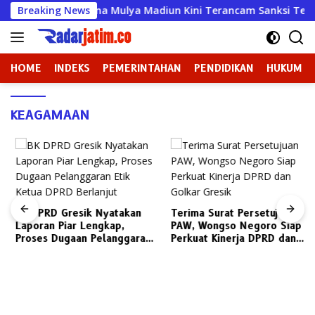
Langsung
ati, KSP Wahana Mulya Madiun Kini Terancam Sanksi Tegas
Breaking News
ke
konten
HOME
INDEKS
PEMERINTAHAN
PENDIDIKAN
HUKUM
KEAGAMAAN
BK DPRD Gresik Nyatakan
Terima Surat Persetujuan
Laporan Piar Lengkap,
PAW, Wongso Negoro Siap
Proses Dugaan Pelanggaran
Perkuat Kinerja DPRD dan
Etik Ketua DPRD Berlanjut
Golkar Gresik