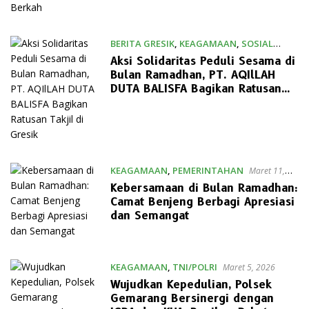
BERITA GRESIK
,
KEAGAMAAN
,
SOSIAL
Maret 11, 2026
Aksi Solidaritas Peduli Sesama di
Bulan Ramadhan, PT. AQIlLAH
DUTA BALISFA Bagikan Ratusan
Takjil di Gresik
KEAGAMAAN
,
PEMERINTAHAN
Maret 11,
2026
Kebersamaan di Bulan Ramadhan:
Camat Benjeng Berbagi Apresiasi
dan Semangat
KEAGAMAAN
,
TNI/POLRI
Maret 5, 2026
Wujudkan Kepedulian, Polsek
Gemarang Bersinergi dengan