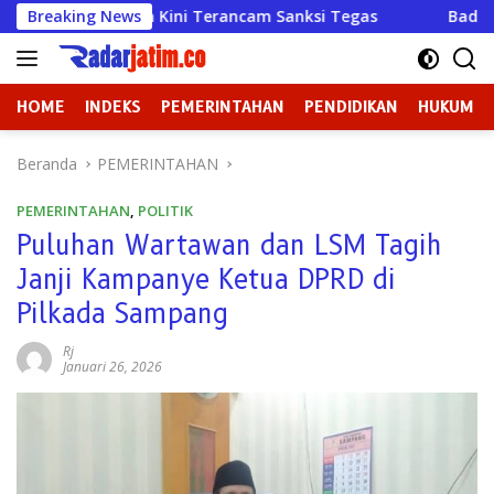
Langsung
diun Kini Terancam Sanksi Tegas
Breaking News
Badan Kehormatan ata
ke
konten
HOME
INDEKS
PEMERINTAHAN
PENDIDIKAN
HUKUM
Beranda
PEMERINTAHAN
PEMERINTAHAN
,
POLITIK
Puluhan Wartawan dan LSM Tagih
Janji Kampanye Ketua DPRD di
Pilkada Sampang
Rj
Januari 26, 2026