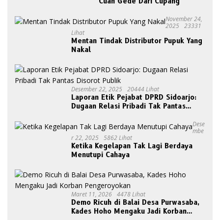
Cuan Gede Dari Cupang
November 24,
2025
23331
Lihat
Mentan Tindak Distributor Pupuk Yang
Nakal
Desember 22, 2025
20444 Lihat
Laporan Etik Pejabat DPRD Sidoarjo:
Dugaan Relasi Pribadi Tak Pantas
Disorot Publik
Dese
Mbe
R 22, 2025
5862 Lihat
Ketika Kegelapan Tak Lagi Berdaya
Menutupi Cahaya
Maret 11, 2026
4478 Lihat
Demo Ricuh di Balai Desa Purwasaba,
Kades Hoho Mengaku Jadi Korban