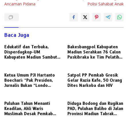
Ancaman Pidana
Polisi Sahabat Anak
Baca Juga
Edukatif dan Terbuka,
Bakesbangpol Kabupaten
Disperdagkop-UM
Madiun Serahkan 76 Calon
Kabupaten Madiun Sambut
Paskibraka ke Tim Pelatih
Kunjungan Awak Media
untuk Digembleng
Radarjatim.co Terkait
Regulasi Koperasi
Ketua Umum PJI Hartanto
Satpol PP Pemkab Gresik
Boechari: “Pak Presiden,
Gelar Razia Kafe, 50 Orang
Jurnalis Bukan “Londo
Dites Narkoba dan HIV
Ireng”, Ini Pelecehan
Profesi Wartawan
‎Puluhan Tahun Menanti
Diduga Bodong dan Rugikan
Keadilan, Ahli Waris
PAD, Puluhan Baliho di Jalan
Muslimah Desak Pemkab
Provinsi Madiun Tabrak
Gresik Realisasikan Putusan
Aturan Perizinan
Inkracht Sengketa Lahan