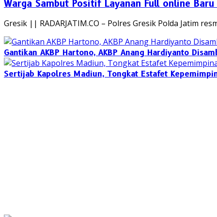
Warga Sambut Positif Layanan Full online Baru 
Gresik || RADARJATIM.CO – Polres Gresik Polda Jatim re
Gantikan AKBP Hartono, AKBP Anang Hardiyanto Disam
Sertijab Kapolres Madiun, Tongkat Estafet Kepemimpi