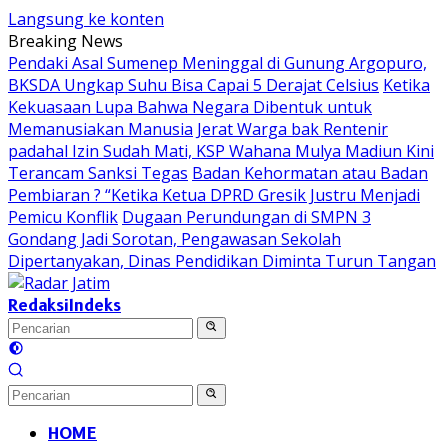
Langsung ke konten
Breaking News
Pendaki Asal Sumenep Meninggal di Gunung Argopuro,
BKSDA Ungkap Suhu Bisa Capai 5 Derajat Celsius
Ketika
Kekuasaan Lupa Bahwa Negara Dibentuk untuk
Memanusiakan Manusia
Jerat Warga bak Rentenir
padahal Izin Sudah Mati, KSP Wahana Mulya Madiun Kini
Terancam Sanksi Tegas
Badan Kehormatan atau Badan
Pembiaran ? “Ketika Ketua DPRD Gresik Justru Menjadi
Pemicu Konflik
Dugaan Perundungan di SMPN 3
Gondang Jadi Sorotan, Pengawasan Sekolah
Dipertanyakan, Dinas Pendidikan Diminta Turun Tangan
Redaksi
Indeks
HOME