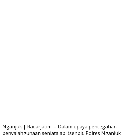
Nganjuk | Radarjatim – Dalam upaya pencegahan
penyalahgunaan senjata api (senpi), Polres Nganjuk