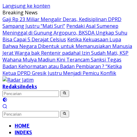
Langsung ke konten
Breaking News
Gaji Rp 23 Miliar Mengalir Deras, Kedisiplinan DPRD
Sampang Justru “Mati Suri”
Pendaki Asal Sumenep
Meninggal di Gunung Argopuro, BKSDA Ungkap Suhu
Bisa Capai 5 Derajat Celsius
Ketika Kekuasaan Lupa
Bahwa Negara Dibentuk untuk Memanusiakan Manusia
Jerat Warga bak Rentenir padahal Izin Sudah Mati, KSP
Wahana Mulya Madiun Kini Terancam Sanksi Tegas
Badan Kehormatan atau Badan Pembiaran ? “Ketika
Ketua DPRD Gresik Justru Menjadi Pemicu Konflik
Redaksi
Indeks
HOME
INDEKS