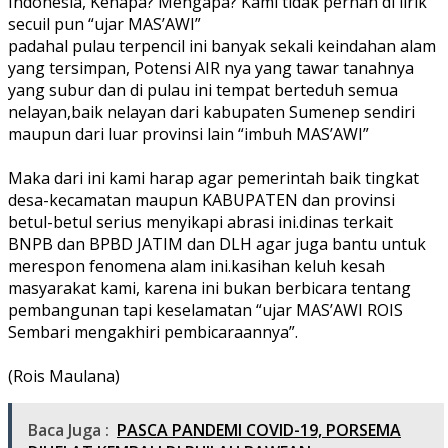
Indonesia, Kenapa? Mengapa? Kami tidak pernah di lirik
secuil pun “ujar MAS’AWI”
padahal pulau terpencil ini banyak sekali keindahan alam
yang tersimpan, Potensi AIR nya yang tawar tanahnya
yang subur dan di pulau ini tempat berteduh semua
nelayan,baik nelayan dari kabupaten Sumenep sendiri
maupun dari luar provinsi lain “imbuh MAS’AWI”
Maka dari ini kami harap agar pemerintah baik tingkat
desa-kecamatan maupun KABUPATEN dan provinsi
betul-betul serius menyikapi abrasi ini.dinas terkait
BNPB dan BPBD JATIM dan DLH agar juga bantu untuk
merespon fenomena alam ini.kasihan keluh kesah
masyarakat kami, karena ini bukan berbicara tentang
pembangunan tapi keselamatan “ujar MAS’AWI ROIS
Sembari mengakhiri pembicaraannya”.
(Rois Maulana)
Baca Juga :
PASCA PANDEMI COVID-19, PORSEMA