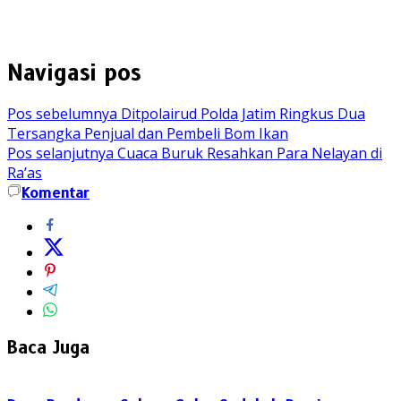
Navigasi pos
Pos sebelumnya
Ditpolairud Polda Jatim Ringkus Dua
Tersangka Penjual dan Pembeli Bom Ikan
Pos selanjutnya
Cuaca Buruk Resahkan Para Nelayan di
Ra’as
Komentar
Baca Juga