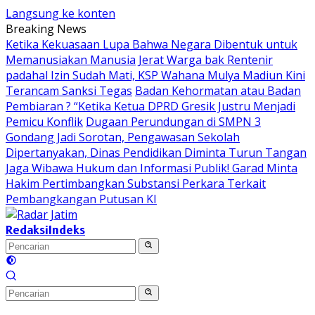
Langsung ke konten
Breaking News
Ketika Kekuasaan Lupa Bahwa Negara Dibentuk untuk
Memanusiakan Manusia
Jerat Warga bak Rentenir
padahal Izin Sudah Mati, KSP Wahana Mulya Madiun Kini
Terancam Sanksi Tegas
Badan Kehormatan atau Badan
Pembiaran ? “Ketika Ketua DPRD Gresik Justru Menjadi
Pemicu Konflik
Dugaan Perundungan di SMPN 3
Gondang Jadi Sorotan, Pengawasan Sekolah
Dipertanyakan, Dinas Pendidikan Diminta Turun Tangan
Jaga Wibawa Hukum dan Informasi Publik! Garad Minta
Hakim Pertimbangkan Substansi Perkara Terkait
Pembangkangan Putusan KI
Redaksi
Indeks