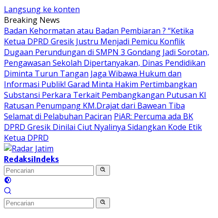
Langsung ke konten
Breaking News
Badan Kehormatan atau Badan Pembiaran ? “Ketika
Ketua DPRD Gresik Justru Menjadi Pemicu Konflik
Dugaan Perundungan di SMPN 3 Gondang Jadi Sorotan,
Pengawasan Sekolah Dipertanyakan, Dinas Pendidikan
Diminta Turun Tangan
Jaga Wibawa Hukum dan
Informasi Publik! Garad Minta Hakim Pertimbangkan
Substansi Perkara Terkait Pembangkangan Putusan KI
Ratusan Penumpang KM.Drajat dari Bawean Tiba
Selamat di Pelabuhan Paciran
PiAR: Percuma ada BK
DPRD Gresik Dinilai Ciut Nyalinya Sidangkan Kode Etik
Ketua DPRD
Redaksi
Indeks