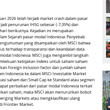
ari 2026 telah terjadi market crash dalam pasar
jadi penurunan IHSG sebesar (-7,35%) dan
ari berikutnya. Kejadian ini merupakan
lam Sejarah pasar modal Indonesia. Penyebab
 pengumuman yang disampaikan oleh MSCI bahwa
s terhadap transparansi dan keandalan data
ar modal Indonesia. MSCI juga mengambil langkah
bekuan kebijakan indeks untuk saham-saham
an foreign inclusion factor dan jumlah saham
m Indonesia ke dalam MSCI Investable Market
fikasi saham dari Small Cap ke Standard atau segmen
rdapat perbaikan dari pasar modal Indonesia terkait
ilikan saham, maka MSCI akan menurunkan bobot
erging Markets atau mengklasifikasi ulang
i Frontier Market.