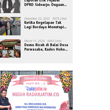
Laporan Etik Pejabat
DPRD Sidoarjo: Dugaan
Relasi Pribadi Tak Pantas
Disorot Publik
Desember 22, 2025
5870 Lihat
Ketika Kegelapan Tak
Lagi Berdaya Menutupi
Cahaya
Maret 11, 2026
4493 Lihat
Demo Ricuh di Balai Desa
Purwasaba, Kades Hoho
Mengaku Jadi Korban
Pengeroyokan