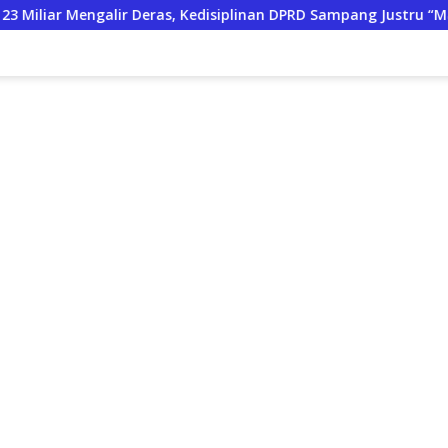
eras, Kedisiplinan DPRD Sampang Justru “Mati Suri”
Pend