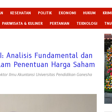
AN
KESEHATAN
POLITIK
EKONOMI
HUKUM
KRIM
PARIWISATA & KULINER
PERTANIAN
TEKNOLOGI
TNI
I: Analisis Fundamental dan
alam Penentuan Harga Saham
ktor Ilmu Akuntansi Universitas Pendidikan Ganesha