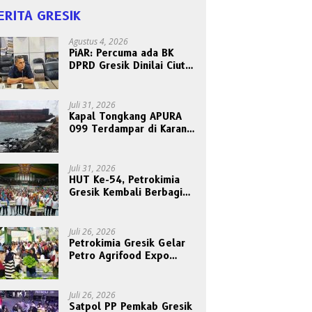
ERITA GRESIK
Agustus 4, 2026
PiAR: Percuma ada BK
DPRD Gresik Dinilai Ciut
Nyalinya Sidangkan Kode
Etik Ketua DPRD
Juli 31, 2026
Kapal Tongkang APURA
099 Terdampar di Karang
Tanjungori, Belum Ada
Upaya Evakuasi
Juli 31, 2026
HUT Ke-54, Petrokimia
Gresik Kembali Berbagi
Berkah dan Kebahagiaan
Bersama Abang Becak
Juli 26, 2026
Petrokimia Gresik Gelar
Petro Agrifood Expo
2026, Ajak Masyarakat
Panen Bersama Buah dan
Sayuran
Juli 26, 2026
Satpol PP Pemkab Gresik