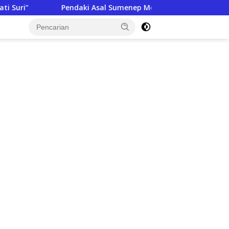
aki Asal Sumenep Meninggal di Gunung Argopuro, BKSDA Ungkap 