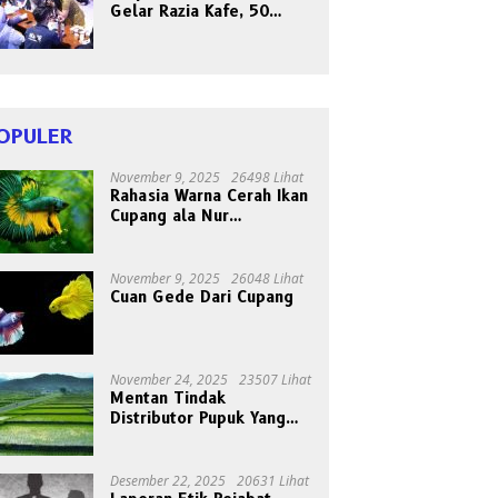
Gelar Razia Kafe, 50
Orang Dites Narkoba dan
HIV
OPULER
November 9, 2025
26498 Lihat
Rahasia Warna Cerah Ikan
Cupang ala Nur
Gondrong, Peternak Asal
Bogen
November 9, 2025
26048 Lihat
Cuan Gede Dari Cupang
November 24, 2025
23507 Lihat
Mentan Tindak
Distributor Pupuk Yang
Nakal
Desember 22, 2025
20631 Lihat