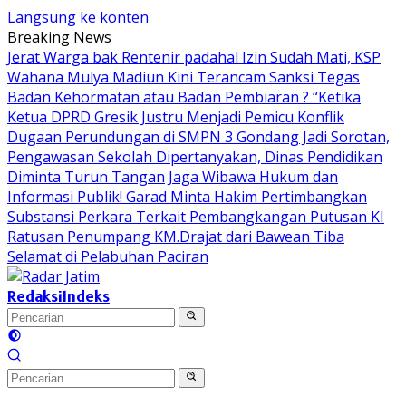
Langsung ke konten
Breaking News
Jerat Warga bak Rentenir padahal Izin Sudah Mati, KSP
Wahana Mulya Madiun Kini Terancam Sanksi Tegas
Badan Kehormatan atau Badan Pembiaran ? “Ketika
Ketua DPRD Gresik Justru Menjadi Pemicu Konflik
Dugaan Perundungan di SMPN 3 Gondang Jadi Sorotan,
Pengawasan Sekolah Dipertanyakan, Dinas Pendidikan
Diminta Turun Tangan
Jaga Wibawa Hukum dan
Informasi Publik! Garad Minta Hakim Pertimbangkan
Substansi Perkara Terkait Pembangkangan Putusan KI
Ratusan Penumpang KM.Drajat dari Bawean Tiba
Selamat di Pelabuhan Paciran
Redaksi
Indeks