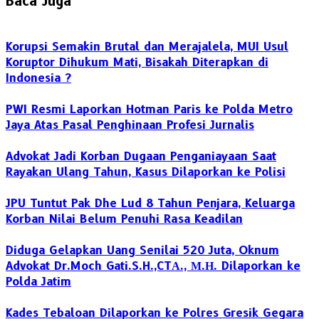
Baca Juga
Korupsi Semakin Brutal dan Merajalela, MUI Usul
Koruptor Dihukum Mati, Bisakah Diterapkan di
Indonesia ?
PWI Resmi Laporkan Hotman Paris ke Polda Metro
Jaya Atas Pasal Penghinaan Profesi Jurnalis
Advokat Jadi Korban Dugaan Penganiayaan Saat
Rayakan Ulang Tahun, Kasus Dilaporkan ke Polisi
JPU Tuntut Pak Dhe Lud 8 Tahun Penjara, Keluarga
Korban Nilai Belum Penuhi Rasa Keadilan
Diduga Gelapkan Uang Senilai 520 Juta, Oknum
Advokat Dr.Moch Gati.S.H.,CTА., М.Н. Dilaporkan ke
Polda Jatim
Kades Tebaloan Dilaporkan ke Polres Gresik Gegara