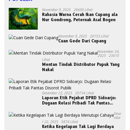
November 9, 2025
26600 Lihat
Rahasia Warna Cerah Ikan Cupang ala
Nur Gondrong, Peternak Asal Bogen
November 9, 2025
26153 Lihat
Cuan Gede Dari Cupang
November 24,
2025
23610
Lihat
Mentan Tindak Distributor Pupuk Yang
Nakal
Desember 22, 2025
20734 Lihat
Laporan Etik Pejabat DPRD Sidoarjo:
Dugaan Relasi Pribadi Tak Pantas
Disorot Publik
Dese
Mbe
R 22, 2025
5874 Lihat
Ketika Kegelapan Tak Lagi Berdaya