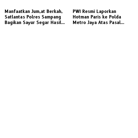
Manfaatkan Jum,at Berkah,
PWI Resmi Laporkan
Satlantas Polres Sampang
Hotman Paris ke Polda
Bagikan Sayur Segar Hasil
Metro Jaya Atas Pasal
Panen P2L Sembari Edukasi
Penghinaan Profesi Jurnalis
Tertib Lalu Lintas ke
Pengguna Jalan