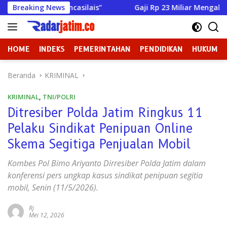
Langsung
aling Pancasilais”
Breaking News
Gaji Rp 23 Miliar Mengalir Deras, Ke
ke
konten
HOME
INDEKS
PEMERINTAHAN
PENDIDIKAN
HUKUM
Beranda
KRIMINAL
KRIMINAL
,
TNI/POLRI
Ditresiber Polda Jatim Ringkus 11
Pelaku Sindikat Penipuan Online
Skema Segitiga Penjualan Mobil
Kombes Pol Bimo Ariyanto Dirresiber Polda Jatim dalam
konferensi pers ungkap kasus sindikat penipuan segitia
mobil, Senin (11/5/2026).
Rj
Mei 12, 2026