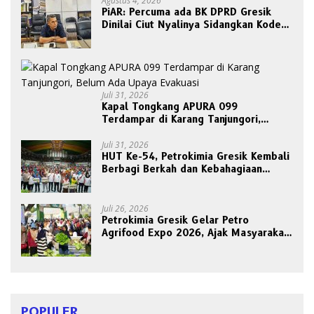
Pancasilais”
Agustus 4, 2026
PiAR: Percuma ada BK DPRD Gresik
Dinilai Ciut Nyalinya Sidangkan Kode
Etik Ketua DPRD
Juli 31, 2026
Kapal Tongkang APURA 099
Terdampar di Karang Tanjungori,
Belum Ada Upaya Evakuasi
Juli 31, 2026
HUT Ke-54, Petrokimia Gresik Kembali
Berbagi Berkah dan Kebahagiaan
Bersama Abang Becak
Juli 26, 2026
Petrokimia Gresik Gelar Petro
Agrifood Expo 2026, Ajak Masyarakat
Panen Bersama Buah dan Sayuran
POPULER