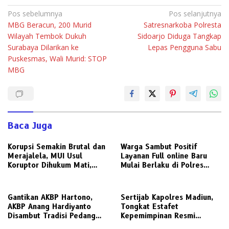
Navigasi
Pos sebelumnya
Pos selanjutnya
MBG Beracun, 200 Murid
Satresnarkoba Polresta
pos
Wilayah Tembok Dukuh
Sidoarjo Diduga Tangkap
Surabaya Dilarikan ke
Lepas Pengguna Sabu
Puskesmas, Wali Murid: STOP
MBG
Baca Juga
Korupsi Semakin Brutal dan
Warga Sambut Positif
Merajalela, MUI Usul
Layanan Full online Baru
Koruptor Dihukum Mati,
Mulai Berlaku di Polres
Bisakah Diterapkan di
Gresik
Indonesia ?
Gantikan AKBP Hartono,
Sertijab Kapolres Madiun,
AKBP Anang Hardiyanto
Tongkat Estafet
Disambut Tradisi Pedang
Kepemimpinan Resmi
Pora di Mapolres Sampang
Beralih