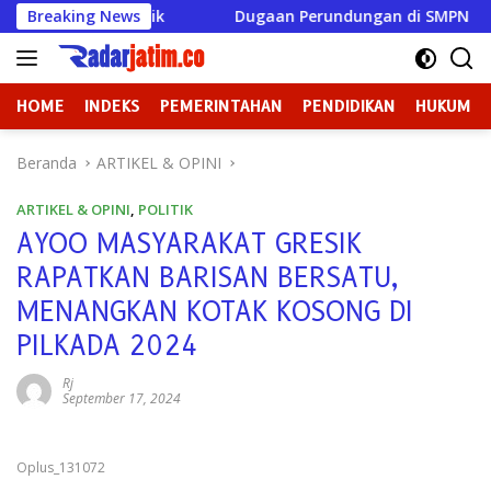
Langsung
icu Konflik
Breaking News
Dugaan Perundungan di SMPN 3 Gondang J
ke
konten
HOME
INDEKS
PEMERINTAHAN
PENDIDIKAN
HUKUM
Beranda
ARTIKEL & OPINI
ARTIKEL & OPINI
,
POLITIK
AYOO MASYARAKAT GRESIK
RAPATKAN BARISAN BERSATU,
MENANGKAN KOTAK KOSONG DI
PILKADA 2024
Rj
September 17, 2024
Oplus_131072