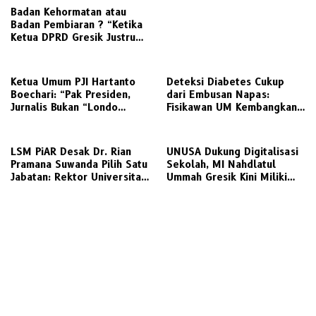
Badan Kehormatan atau
Badan Pembiaran ? “Ketika
Ketua DPRD Gresik Justru
Menjadi Pemicu Konflik
Ketua Umum PJI Hartanto
Deteksi Diabetes Cukup
Boechari: “Pak Presiden,
dari Embusan Napas:
Jurnalis Bukan “Londo
Fisikawan UM Kembangkan
Ireng”, Ini Pelecehan
Sensor Gas Aseton Berbasis
Profesi Wartawan
Serat Optik
LSM PiAR Desak Dr. Rian
UNUSA Dukung Digitalisasi
Pramana Suwanda Pilih Satu
Sekolah, MI Nahdlatul
Jabatan: Rektor Universitas
Ummah Gresik Kini Miliki
Gresik atau ASN
Website Profil dan Sistem
Administrasi Berbasis Web