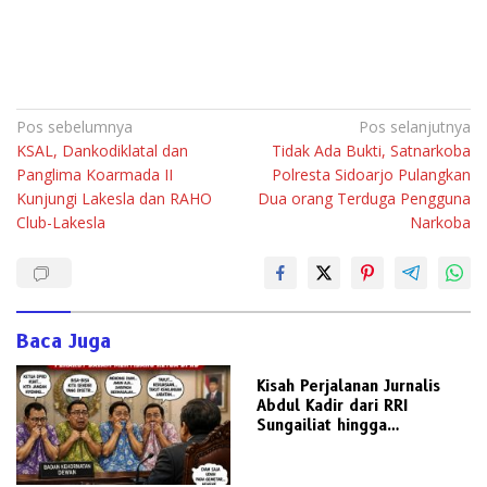
Navigasi
Pos sebelumnya
Pos selanjutnya
KSAL, Dankodiklatal dan
Tidak Ada Bukti, Satnarkoba
pos
Panglima Koarmada II
Polresta Sidoarjo Pulangkan
Kunjungi Lakesla dan RAHO
Dua orang Terduga Pengguna
Club-Lakesla
Narkoba
Baca Juga
Kisah Perjalanan Jurnalis
Abdul Kadir dari RRI
Sungailiat hingga
Lampiran.Id