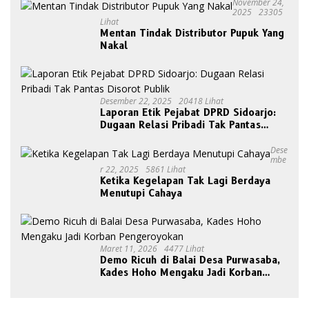
November 24,
2025
23305
Lihat
Mentan Tindak Distributor Pupuk Yang
Nakal
Desember 22, 2025
20418 Lihat
Laporan Etik Pejabat DPRD Sidoarjo:
Dugaan Relasi Pribadi Tak Pantas
Disorot Publik
Dese
Mbe
R 22, 2025
5861 Lihat
Ketika Kegelapan Tak Lagi Berdaya
Menutupi Cahaya
Maret 11, 2026
4477 Lihat
Demo Ricuh di Balai Desa Purwasaba,
Kades Hoho Mengaku Jadi Korban
Pengeroyokan