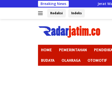
Langsung
Breaking News
Jerat Warga bak Rentenir
ke
konten
Redaksi
Indeks
HOME
PEMERINTAHAN
PENDIDIK
BUDAYA
OLAHRAGA
OTOMOTIF