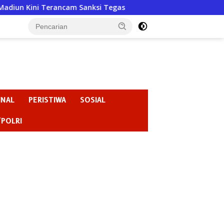
ncam Sanksi Tegas
Badan Kehormatan atau Badan Pembia
INAL
PERISTIWA
SOSIAL
/POLRI