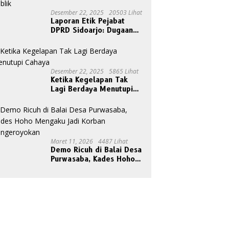
Desember 22, 2025
20503 Lihat
Laporan Etik Pejabat
DPRD Sidoarjo: Dugaan
Relasi Pribadi Tak Pantas
Disorot Publik
Desember 22, 2025
5865 Lihat
Ketika Kegelapan Tak
Lagi Berdaya Menutupi
Cahaya
Maret 11, 2026
4487 Lihat
Demo Ricuh di Balai Desa
Purwasaba, Kades Hoho
Mengaku Jadi Korban
Pengeroyokan