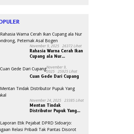
HIV
OPULER
November 9, 2025
26372 Lihat
Rahasia Warna Cerah Ikan
Cupang ala Nur
Gondrong, Peternak Asal
Bogen
November 9,
2025
25925 Lihat
Cuan Gede Dari Cupang
November 24, 2025
23385 Lihat
Mentan Tindak
Distributor Pupuk Yang
Nakal