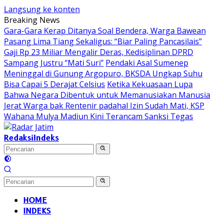
Langsung ke konten
Breaking News
Gara-Gara Kerap Ditanya Soal Bendera, Warga Bawean
Pasang Lima Tiang Sekaligus: “Biar Paling Pancasilais”
Gaji Rp 23 Miliar Mengalir Deras, Kedisiplinan DPRD
Sampang Justru “Mati Suri”
Pendaki Asal Sumenep
Meninggal di Gunung Argopuro, BKSDA Ungkap Suhu
Bisa Capai 5 Derajat Celsius
Ketika Kekuasaan Lupa
Bahwa Negara Dibentuk untuk Memanusiakan Manusia
Jerat Warga bak Rentenir padahal Izin Sudah Mati, KSP
Wahana Mulya Madiun Kini Terancam Sanksi Tegas
Redaksi
Indeks
HOME
INDEKS