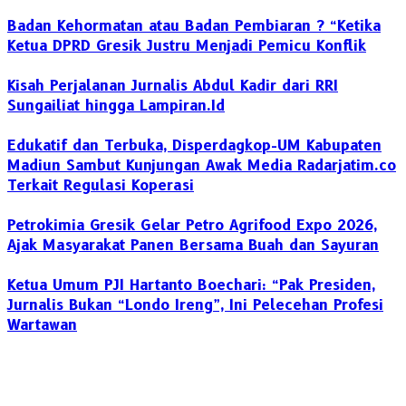
Badan Kehormatan atau Badan Pembiaran ? “Ketika
Ketua DPRD Gresik Justru Menjadi Pemicu Konflik
Kisah Perjalanan Jurnalis Abdul Kadir dari RRI
Sungailiat hingga Lampiran.Id
Edukatif dan Terbuka, Disperdagkop-UM Kabupaten
Madiun Sambut Kunjungan Awak Media Radarjatim.co
Terkait Regulasi Koperasi
Petrokimia Gresik Gelar Petro Agrifood Expo 2026,
Ajak Masyarakat Panen Bersama Buah dan Sayuran
Ketua Umum PJI Hartanto Boechari: “Pak Presiden,
Jurnalis Bukan “Londo Ireng”, Ini Pelecehan Profesi
Wartawan