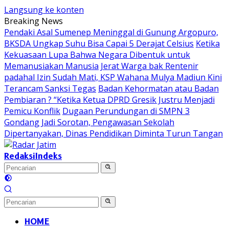
Langsung ke konten
Breaking News
Pendaki Asal Sumenep Meninggal di Gunung Argopuro,
BKSDA Ungkap Suhu Bisa Capai 5 Derajat Celsius
Ketika
Kekuasaan Lupa Bahwa Negara Dibentuk untuk
Memanusiakan Manusia
Jerat Warga bak Rentenir
padahal Izin Sudah Mati, KSP Wahana Mulya Madiun Kini
Terancam Sanksi Tegas
Badan Kehormatan atau Badan
Pembiaran ? “Ketika Ketua DPRD Gresik Justru Menjadi
Pemicu Konflik
Dugaan Perundungan di SMPN 3
Gondang Jadi Sorotan, Pengawasan Sekolah
Dipertanyakan, Dinas Pendidikan Diminta Turun Tangan
Redaksi
Indeks
HOME