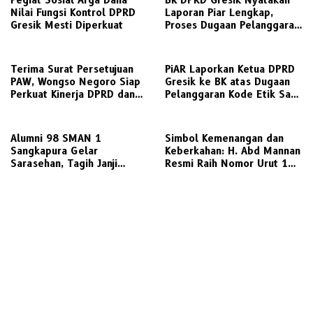
Pegiat Sosial Arga Dana
BK DPRD Gresik Nyatakan
Nilai Fungsi Kontrol DPRD
Laporan Piar Lengkap,
Gresik Mesti Diperkuat
Proses Dugaan Pelanggaran
Etik Ketua DPRD Berlanjut
Terima Surat Persetujuan
PiAR Laporkan Ketua DPRD
PAW, Wongso Negoro Siap
Gresik ke BK atas Dugaan
Perkuat Kinerja DPRD dan
Pelanggaran Kode Etik Saat
Golkar Gresik
Audiensi PKL Semambung
Alumni 98 SMAN 1
Simbol Kemenangan dan
Sangkapura Gelar
Keberkahan: H. Abd Mannan
Sarasehan, Tagih Janji
Resmi Raih Nomor Urut 1
Politik Bupati Gresik untuk
dalam Pilkades Kletek 2026
Penyediaan Transportasi
Laut Layak Untuk Warga
Bawean