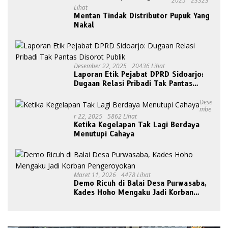
2025
23323
Lihat
Mentan Tindak Distributor Pupuk Yang
Nakal
Desember 22, 2025
20436 Lihat
Laporan Etik Pejabat DPRD Sidoarjo:
Dugaan Relasi Pribadi Tak Pantas
Disorot Publik
Dese
Mbe
R 22, 2025
5862 Lihat
Ketika Kegelapan Tak Lagi Berdaya
Menutupi Cahaya
Maret 11, 2026
4478 Lihat
Demo Ricuh di Balai Desa Purwasaba,
Kades Hoho Mengaku Jadi Korban
Pengeroyokan