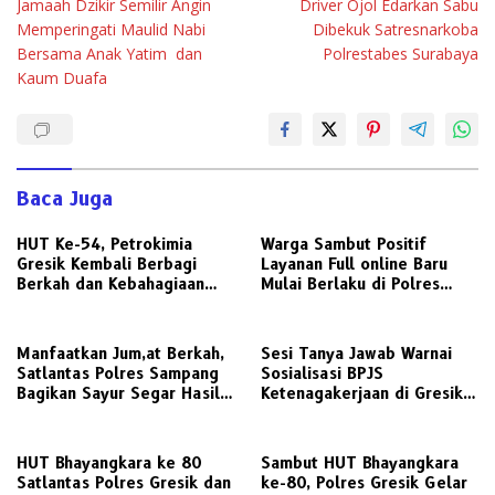
Jamaah Dzikir Semilir Angin
Driver Ojol Edarkan Sabu
pos
Memperingati Maulid Nabi
Dibekuk Satresnarkoba
Bersama Anak Yatim dan
Polrestabes Surabaya
Kaum Duafa
Baca Juga
HUT Ke-54, Petrokimia
Warga Sambut Positif
Gresik Kembali Berbagi
Layanan Full online Baru
Berkah dan Kebahagiaan
Mulai Berlaku di Polres
Bersama Abang Becak
Gresik
Manfaatkan Jum,at Berkah,
‎Sesi Tanya Jawab Warnai
Satlantas Polres Sampang
Sosialisasi BPJS
Bagikan Sayur Segar Hasil
Ketenagakerjaan di Gresik,
Panen P2L Sembari Edukasi
Peserta Soroti Kepatuhan
Tertib Lalu Lintas ke
Perusahaan dan Kemudahan
Pengguna Jalan
Klaimnya
HUT Bhayangkara ke 80
Sambut HUT Bhayangkara
Satlantas Polres Gresik dan
ke-80, Polres Gresik Gelar