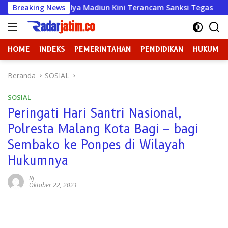
Langsung
 Wahana Mulya Madiun Kini Terancam Sanksi Tegas
Breaking News
Bada
ke
konten
HOME
INDEKS
PEMERINTAHAN
PENDIDIKAN
HUKUM
Beranda
SOSIAL
SOSIAL
Peringati Hari Santri Nasional,
Polresta Malang Kota Bagi – bagi
Sembako ke Ponpes di Wilayah
Hukumnya
Rj
Oktober 22, 2021