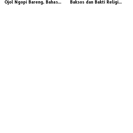
Ojol Ngopi Bareng, Bahas
Baksos dan Bakti Religi
Safety Riding dan
Serentak Lintas Agama
Kamtibmas