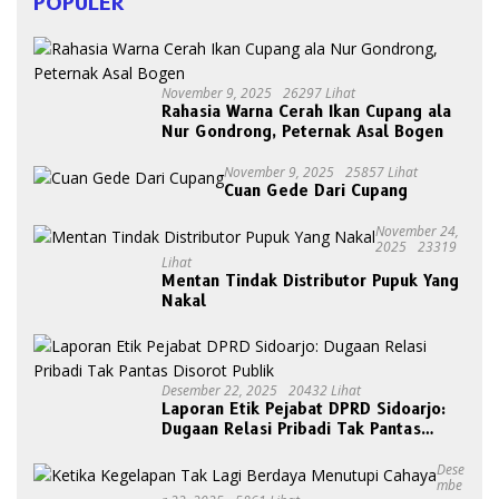
POPULER
November 9, 2025
26297 Lihat
Rahasia Warna Cerah Ikan Cupang ala
Nur Gondrong, Peternak Asal Bogen
November 9, 2025
25857 Lihat
Cuan Gede Dari Cupang
November 24,
2025
23319
Lihat
Mentan Tindak Distributor Pupuk Yang
Nakal
Desember 22, 2025
20432 Lihat
Laporan Etik Pejabat DPRD Sidoarjo:
Dugaan Relasi Pribadi Tak Pantas
Disorot Publik
Dese
Mbe