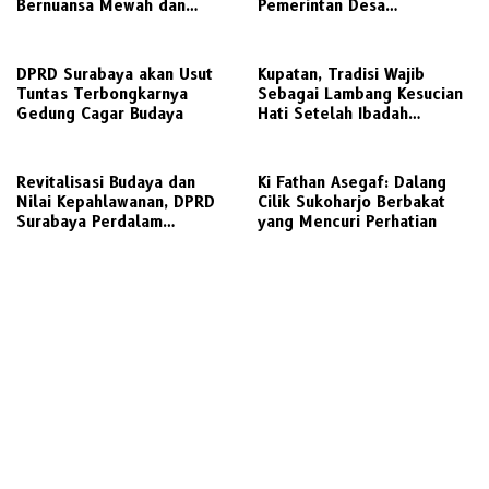
Bernuansa Mewah dan
Pemerintan Desa
Meriah
Punduttrate Gelar Sedekah
Bumi
DPRD Surabaya akan Usut
Kupatan, Tradisi Wajib
Tuntas Terbongkarnya
Sebagai Lambang Kesucian
Gedung Cagar Budaya
Hati Setelah Ibadah
Ramadhan dan Idhul Fitri
Revitalisasi Budaya dan
Ki Fathan Asegaf: Dalang
Nilai Kepahlawanan, DPRD
Cilik Sukoharjo Berbakat
Surabaya Perdalam
yang Mencuri Perhatian
Pembahasan dalam Pansus
Raperda