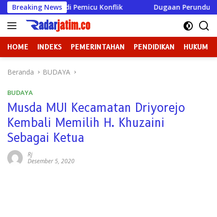
Langsung
 Menjadi Pemicu Konflik
Breaking News
Dugaan Perundungan di SMPN 
ke
konten
HOME
INDEKS
PEMERINTAHAN
PENDIDIKAN
HUKUM
Beranda
BUDAYA
BUDAYA
Musda MUI Kecamatan Driyorejo
Kembali Memilih H. Khuzaini
Sebagai Ketua
Rj
Desember 5, 2020