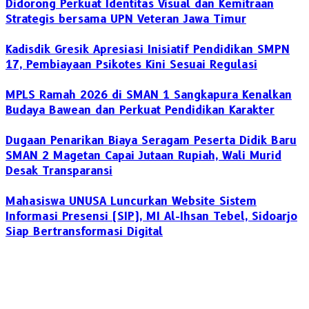
Didorong Perkuat Identitas Visual dan Kemitraan
Strategis bersama UPN Veteran Jawa Timur
Kadisdik Gresik Apresiasi Inisiatif Pendidikan SMPN
17, Pembiayaan Psikotes Kini Sesuai Regulasi
MPLS Ramah 2026 di SMAN 1 Sangkapura Kenalkan
Budaya Bawean dan Perkuat Pendidikan Karakter
Dugaan Penarikan Biaya Seragam Peserta Didik Baru
SMAN 2 Magetan Capai Jutaan Rupiah, Wali Murid
Desak Transparansi
Mahasiswa UNUSA Luncurkan Website Sistem
Informasi Presensi (SIP), MI Al-Ihsan Tebel, Sidoarjo
Siap Bertransformasi Digital