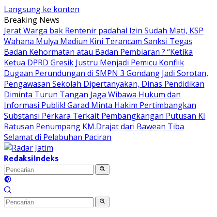
Langsung ke konten
Breaking News
Jerat Warga bak Rentenir padahal Izin Sudah Mati, KSP
Wahana Mulya Madiun Kini Terancam Sanksi Tegas
Badan Kehormatan atau Badan Pembiaran ? “Ketika
Ketua DPRD Gresik Justru Menjadi Pemicu Konflik
Dugaan Perundungan di SMPN 3 Gondang Jadi Sorotan,
Pengawasan Sekolah Dipertanyakan, Dinas Pendidikan
Diminta Turun Tangan
Jaga Wibawa Hukum dan
Informasi Publik! Garad Minta Hakim Pertimbangkan
Substansi Perkara Terkait Pembangkangan Putusan KI
Ratusan Penumpang KM.Drajat dari Bawean Tiba
Selamat di Pelabuhan Paciran
Redaksi
Indeks