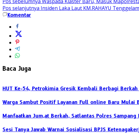
Pos sebelumnya
Waspada Klaster Baru, Masuk Mapolresta
Pos selanjutnya
Insiden Laka Laut KM.RAHAYU Tenggelam 
Komentar
Baca Juga
HUT Ke-54, Petrokimia Gresik Kembali Berbagi Berka
Warga Sambut Positif Layanan Full online Baru Mulai B
Manfaatkan Jum,at Berkah, Satlantas Polres Sampang 
‎Sesi Tanya Jawab Warnai Sosialisasi BPJS Ketenagake