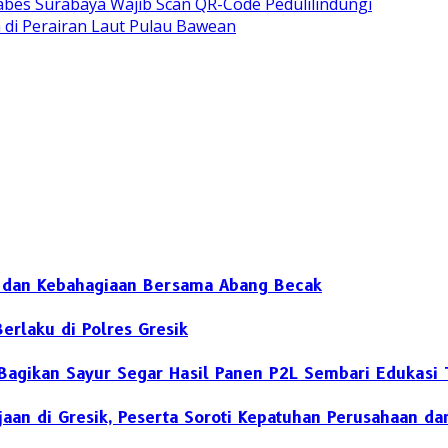
bes Surabaya Wajib Scan QR-Code Pedulilindungi
di Perairan Laut Pulau Bawean
h dan Kebahagiaan Bersama Abang Becak
erlaku di Polres Gresik
Bagikan Sayur Segar Hasil Panen P2L Sembari Edukasi T
rjaan di Gresik, Peserta Soroti Kepatuhan Perusahaan 