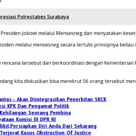
.
Apresiasi Polrestabes Surabaya
s Presiden Jokowi melalui Mensesneg dan menyatakan keset
esiden melalui mensesneg secara tertulis prinsipnya belia
juti rencana tersebut dan berkoordinasi dengan Kementer
ng kita diskusikan bisa merekrut 56 orang tersebut menjad
ntas : Akan Diintegrasikan Penerbitan SKCK
si KPK Dan Pengamat Politik
i Kehilangan Seorang Pembina
ataan Komisi III DPR RI
kit,Persiapkan Diri Anda Dari Sekarang
erjerat Kasus Obstruction Of Justice