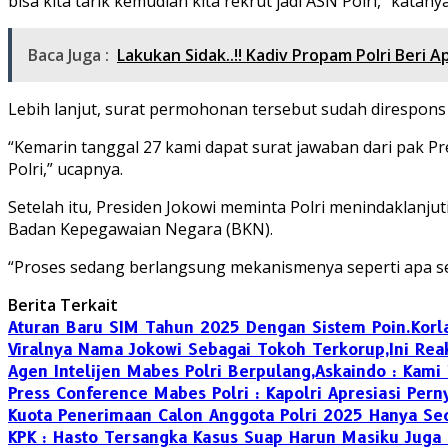
bisa kita tarik kemudian kita rekrut jadi ASN Polri,” katanya
Baca Juga :
Lakukan Sidak..!! Kadiv Propam Polri Beri 
Lebih lanjut, surat permohonan tersebut sudah direspon
“Kemarin tanggal 27 kami dapat surat jawaban dari pak Pr
Polri,” ucapnya.
Setelah itu, Presiden Jokowi meminta Polri menindaklan
Badan Kepegawaian Negara (BKN).
“Proses sedang berlangsung mekanismenya seperti apa seda
Berita Terkait
Aturan Baru SIM Tahun 2025 Dengan Sistem Poin.Korla
Viralnya Nama Jokowi Sebagai Tokoh Terkorup,Ini Reak
Agen Intelijen Mabes Polri Berpulang,Askaindo : Kam
Press Conference Mabes Polri : Kapolri Apresiasi Perny
Kuota Penerimaan Calon Anggota Polri 2025 Hanya Sedi
KPK : Hasto Tersangka Kasus Suap Harun Masiku Juga T