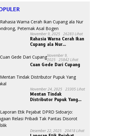
OPULER
November 9, 2025
26283 Lihat
Rahasia Warna Cerah Ikan
Cupang ala Nur
Gondrong, Peternak Asal
Bogen
November 9,
2025
25842 Lihat
Cuan Gede Dari Cupang
November 24, 2025
23305 Lihat
Mentan Tindak
Distributor Pupuk Yang
Nakal
Desember 22, 2025
20418 Lihat
Laporan Etik Pejabat