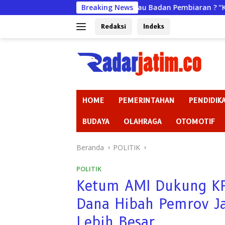
Langsung
Badan Kehormatan atau Badan Pembiaran ? “Ketika Ketua DPRD 
Breaking News
ke
konten
Redaksi
Indeks
HOME
PEMERINTAHAN
PENDIDIK
BUDAYA
OLAHRAGA
OTOMOTIF
Beranda
POLITIK
POLITIK
Ketum AMI Dukung KP
Dana Hibah Pemrov J
Lebih Besar