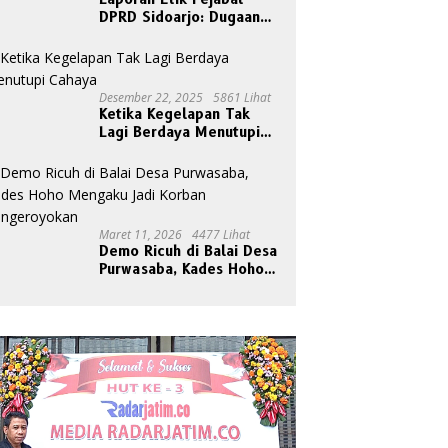
DPRD Sidoarjo: Dugaan
Relasi Pribadi Tak Pantas
Disorot Publik
Desember 22, 2025
5861 Lihat
Ketika Kegelapan Tak
Lagi Berdaya Menutupi
Cahaya
Maret 11, 2026
4477 Lihat
Demo Ricuh di Balai Desa
Purwasaba, Kades Hoho
Mengaku Jadi Korban
Pengeroyokan