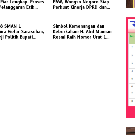
Piar Lengkap, Proses
PAW, Wongso Negoro Siap
Pelanggaran Etik
Perkuat Kinerja DPRD dan
RD Berlanjut
Golkar Gresik
98 SMAN 1
Simbol Kemenangan dan
ura Gelar Sarasehan,
Keberkahan: H. Abd Mannan
ji Politik Bupati
Resmi Raih Nomor Urut 1
ntuk Penyediaan
dalam Pilkades Kletek 2026
tasi Laut Layak
arga Bawean