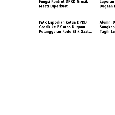
Fungsi Kontrol DPRD Gresik
Laporan 
Mesti Diperkuat
Dugaan 
Ketua DP
PiAR Laporkan Ketua DPRD
Alumni 
Gresik ke BK atas Dugaan
Sangkap
Pelanggaran Kode Etik Saat
Tagih Jan
Audiensi PKL Semambung
Gresik u
Transpor
Untuk W