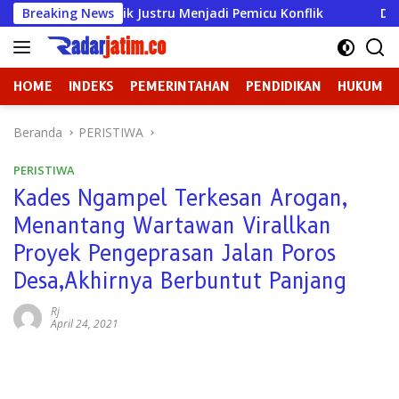
Langsung
D Gresik Justru Menjadi Pemicu Konflik
Breaking News
Dugaan Perun
ke
konten
HOME
INDEKS
PEMERINTAHAN
PENDIDIKAN
HUKUM
Beranda
PERISTIWA
PERISTIWA
Kades Ngampel Terkesan Arogan,
Menantang Wartawan Virallkan
Proyek Pengeprasan Jalan Poros
Desa,Akhirnya Berbuntut Panjang
Rj
April 24, 2021