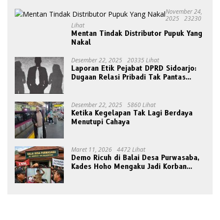
November 24,
2025
23230
Lihat
Mentan Tindak Distributor Pupuk Yang
Nakal
Desember 22, 2025
20335 Lihat
Laporan Etik Pejabat DPRD Sidoarjo:
Dugaan Relasi Pribadi Tak Pantas
Disorot Publik
Desember 22, 2025
5860 Lihat
Ketika Kegelapan Tak Lagi Berdaya
Menutupi Cahaya
Maret 11, 2026
4472 Lihat
Demo Ricuh di Balai Desa Purwasaba,
Kades Hoho Mengaku Jadi Korban
Pengeroyokan