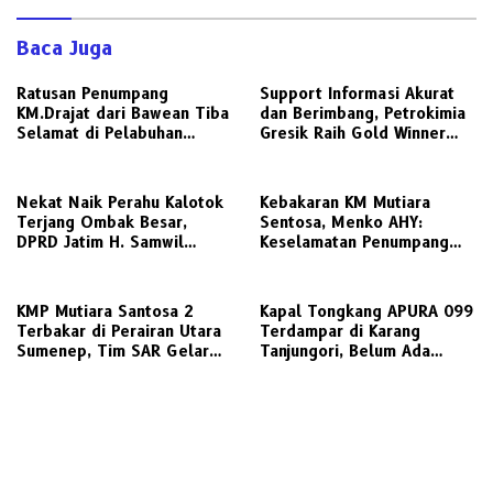
Baca Juga
Ratusan Penumpang
Support Informasi Akurat
KM.Drajat dari Bawean Tiba
dan Berimbang, Petrokimia
Selamat di Pelabuhan
Gresik Raih Gold Winner
Paciran
Media Relations Award
2026
Nekat Naik Perahu Kalotok
Kebakaran KM Mutiara
Terjang Ombak Besar,
Sentosa, Menko AHY:
DPRD Jatim H. Samwil
Keselamatan Penumpang
Tinggalkan Bawean Menuju
Nomor Satu, Segera
Gresik Daratan
Investigasi
KMP Mutiara Santosa 2
Kapal Tongkang APURA 099
Terbakar di Perairan Utara
Terdampar di Karang
Sumenep, Tim SAR Gelar
Tanjungori, Belum Ada
Operasi Penyelamatan
Upaya Evakuasi
Ratusan Penumpang