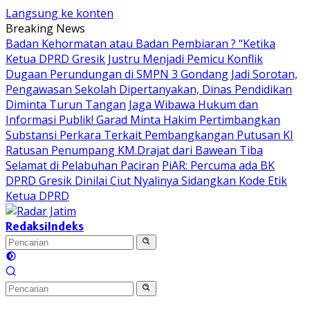
Langsung ke konten
Breaking News
Badan Kehormatan atau Badan Pembiaran ? “Ketika
Ketua DPRD Gresik Justru Menjadi Pemicu Konflik
Dugaan Perundungan di SMPN 3 Gondang Jadi Sorotan,
Pengawasan Sekolah Dipertanyakan, Dinas Pendidikan
Diminta Turun Tangan
Jaga Wibawa Hukum dan
Informasi Publik! Garad Minta Hakim Pertimbangkan
Substansi Perkara Terkait Pembangkangan Putusan KI
Ratusan Penumpang KM.Drajat dari Bawean Tiba
Selamat di Pelabuhan Paciran
PiAR: Percuma ada BK
DPRD Gresik Dinilai Ciut Nyalinya Sidangkan Kode Etik
Ketua DPRD
Redaksi
Indeks