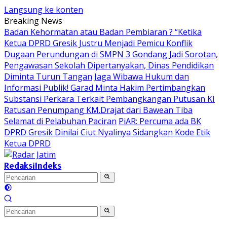
Langsung ke konten
Breaking News
Badan Kehormatan atau Badan Pembiaran ? “Ketika
Ketua DPRD Gresik Justru Menjadi Pemicu Konflik
Dugaan Perundungan di SMPN 3 Gondang Jadi Sorotan,
Pengawasan Sekolah Dipertanyakan, Dinas Pendidikan
Diminta Turun Tangan
Jaga Wibawa Hukum dan
Informasi Publik! Garad Minta Hakim Pertimbangkan
Substansi Perkara Terkait Pembangkangan Putusan KI
Ratusan Penumpang KM.Drajat dari Bawean Tiba
Selamat di Pelabuhan Paciran
PiAR: Percuma ada BK
DPRD Gresik Dinilai Ciut Nyalinya Sidangkan Kode Etik
Ketua DPRD
Redaksi
Indeks