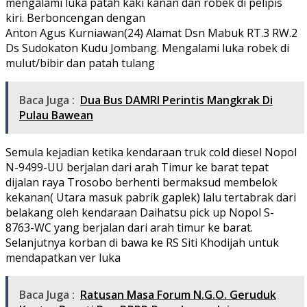
mengalami luka patah kaki kanan dan robek di pelipis
kiri. Berboncengan dengan
Anton Agus Kurniawan(24) Alamat Dsn Mabuk RT.3 RW.2
Ds Sudokaton Kudu Jombang. Mengalami luka robek di
mulut/bibir dan patah tulang
Baca Juga :
Dua Bus DAMRI Perintis Mangkrak Di
Pulau Bawean
Semula kejadian ketika kendaraan truk cold diesel Nopol
N-9499-UU berjalan dari arah Timur ke barat tepat
dijalan raya Trosobo berhenti bermaksud membelok
kekanan( Utara masuk pabrik gaplek) lalu tertabrak dari
belakang oleh kendaraan Daihatsu pick up Nopol S-
8763-WC yang berjalan dari arah timur ke barat.
Selanjutnya korban di bawa ke RS Siti Khodijah untuk
mendapatkan ver luka
Baca Juga :
Ratusan Masa Forum N.G.O. Geruduk