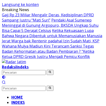
Langsung ke konten
Breaking News
Gaji Rp 23 Miliar Mengalir Deras, Kedisiplinan DPRD
Sampang Justru “Mati Suri”
Pendaki Asal Sumenep
Meninggal di Gunung Argopuro, BKSDA Ungkap Suhu
Bisa Capai 5 Derajat Celsius
Ketika Kekuasaan Lupa
Bahwa Negara Dibentuk untuk Memanusiakan Manusia
Jerat Warga bak Rentenir padahal Izin Sudah Mati, KSP
Wahana Mulya Madiun Kini Terancam Sanksi Tegas
Badan Kehormatan atau Badan Pembiaran ? “Ketika
Ketua DPRD Gresik Justru Menjadi Pemicu Konflik
Redaksi
Indeks
HOME
INDEKS