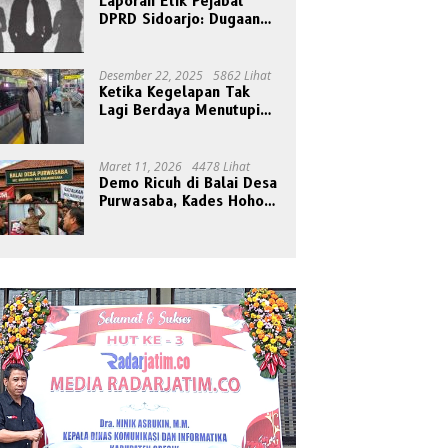
Laporan Etik Pejabat
DPRD Sidoarjo: Dugaan
Relasi Pribadi Tak Pantas
Disorot Publik
Desember 22, 2025
5862 Lihat
Ketika Kegelapan Tak
Lagi Berdaya Menutupi
Cahaya
Maret 11, 2026
4478 Lihat
Demo Ricuh di Balai Desa
Purwasaba, Kades Hoho
Mengaku Jadi Korban
Pengeroyokan