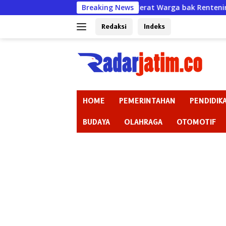
Langsung
Jerat Warga bak Rentenir padahal Izin Sudah Mati, K
Breaking News
ke
konten
Redaksi
Indeks
HOME
PEMERINTAHAN
PENDIDIK
BUDAYA
OLAHRAGA
OTOMOTIF