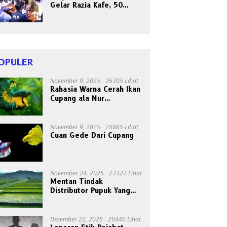
Gelar Razia Kafe, 50
Orang Dites Narkoba dan
HIV
OPULER
November 9, 2025
26305 Lihat
Rahasia Warna Cerah Ikan
Cupang ala Nur
Gondrong, Peternak Asal
Bogen
November 9, 2025
25865 Lihat
Cuan Gede Dari Cupang
November 24, 2025
23327 Lihat
Mentan Tindak
Distributor Pupuk Yang
Nakal
Desember 22, 2025
20440 Lihat