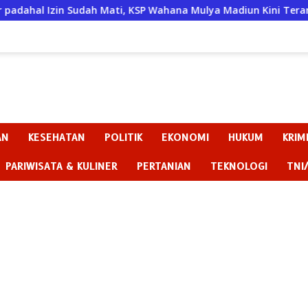
SP Wahana Mulya Madiun Kini Terancam Sanksi Tegas
Ba
AN
KESEHATAN
POLITIK
EKONOMI
HUKUM
KRIM
PARIWISATA & KULINER
PERTANIAN
TEKNOLOGI
TNI