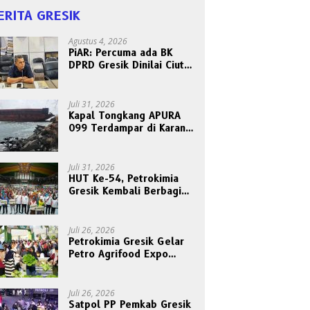
ERITA GRESIK
Agustus 4, 2026
PiAR: Percuma ada BK
DPRD Gresik Dinilai Ciut
Nyalinya Sidangkan Kode
Etik Ketua DPRD
Juli 31, 2026
Kapal Tongkang APURA
099 Terdampar di Karang
Tanjungori, Belum Ada
Upaya Evakuasi
Juli 31, 2026
HUT Ke-54, Petrokimia
Gresik Kembali Berbagi
Berkah dan Kebahagiaan
Bersama Abang Becak
Juli 26, 2026
Petrokimia Gresik Gelar
Petro Agrifood Expo
2026, Ajak Masyarakat
Panen Bersama Buah dan
Sayuran
Juli 26, 2026
Satpol PP Pemkab Gresik