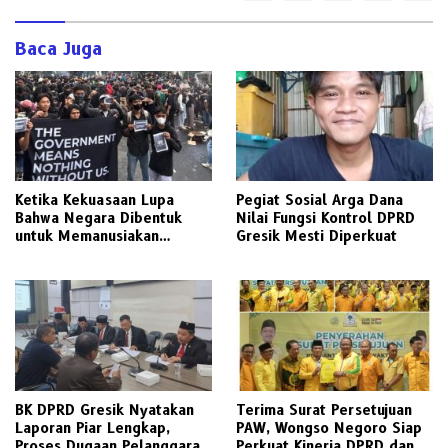
Baca Juga
Ketika Kekuasaan Lupa
Pegiat Sosial Arga Dana
Bahwa Negara Dibentuk
Nilai Fungsi Kontrol DPRD
untuk Memanusiakan
Gresik Mesti Diperkuat
Manusia
BK DPRD Gresik Nyatakan
Terima Surat Persetujuan
Laporan Piar Lengkap,
PAW, Wongso Negoro Siap
Proses Dugaan Pelanggaran
Perkuat Kinerja DPRD dan