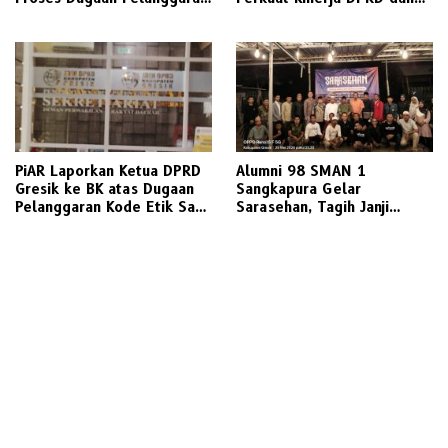
Etik Ketua DPRD Berlanjut
Golkar Gresik
PiAR Laporkan Ketua DPRD
Alumni 98 SMAN 1
Gresik ke BK atas Dugaan
Sangkapura Gelar
Pelanggaran Kode Etik Saat
Sarasehan, Tagih Janji
Audiensi PKL Semambung
Politik Bupati Gresik untuk
Penyediaan Transportasi
Laut Layak Untuk Warga
Bawean