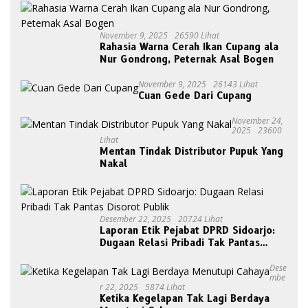
November 9, 2025
26590 Lihat
Rahasia Warna Cerah Ikan Cupang ala
Nur Gondrong, Peternak Asal Bogen
November 9, 2025
26143 Lihat
Cuan Gede Dari Cupang
November 24,
2025
23600
Lihat
Mentan Tindak Distributor Pupuk Yang
Nakal
Desember 22, 2025
20724 Lihat
Laporan Etik Pejabat DPRD Sidoarjo:
Dugaan Relasi Pribadi Tak Pantas
Disorot Publik
Dese
Mbe
R 22, 2025
5874 Lihat
Ketika Kegelapan Tak Lagi Berdaya