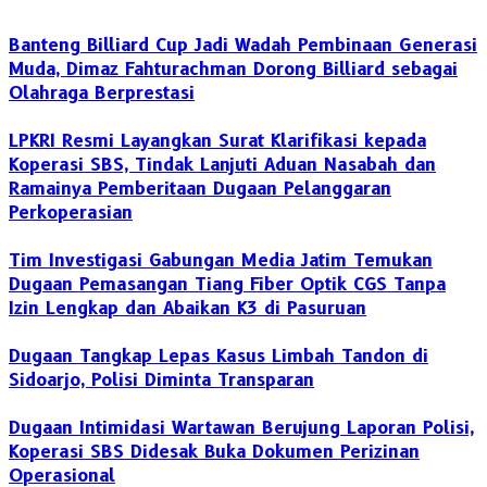
Banteng Billiard Cup Jadi Wadah Pembinaan Generasi
Muda, Dimaz Fahturachman Dorong Billiard sebagai
Olahraga Berprestasi
LPKRI Resmi Layangkan Surat Klarifikasi kepada
Koperasi SBS, Tindak Lanjuti Aduan Nasabah dan
Ramainya Pemberitaan Dugaan Pelanggaran
Perkoperasian
Tim Investigasi Gabungan Media Jatim Temukan
Dugaan Pemasangan Tiang Fiber Optik CGS Tanpa
Izin Lengkap dan Abaikan K3 di Pasuruan
Dugaan Tangkap Lepas Kasus Limbah Tandon di
Sidoarjo, Polisi Diminta Transparan
Dugaan Intimidasi Wartawan Berujung Laporan Polisi,
Koperasi SBS Didesak Buka Dokumen Perizinan
Operasional