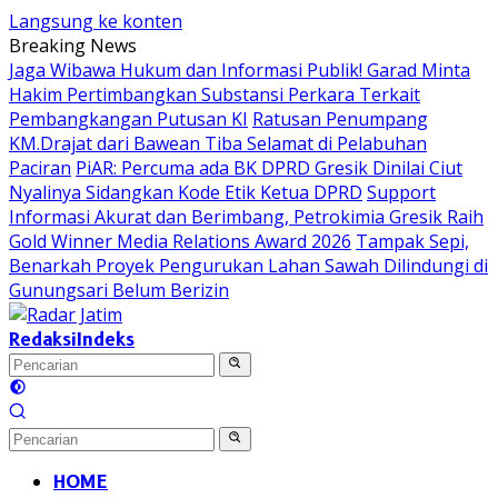
Langsung ke konten
Breaking News
Jaga Wibawa Hukum dan Informasi Publik! Garad Minta
Hakim Pertimbangkan Substansi Perkara Terkait
Pembangkangan Putusan KI
Ratusan Penumpang
KM.Drajat dari Bawean Tiba Selamat di Pelabuhan
Paciran
PiAR: Percuma ada BK DPRD Gresik Dinilai Ciut
Nyalinya Sidangkan Kode Etik Ketua DPRD
Support
Informasi Akurat dan Berimbang, Petrokimia Gresik Raih
Gold Winner Media Relations Award 2026
Tampak Sepi,
Benarkah Proyek Pengurukan Lahan Sawah Dilindungi di
Gunungsari Belum Berizin
Redaksi
Indeks
HOME