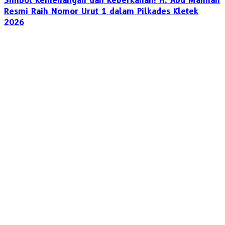
Simbol Kemenangan dan Keberkahan: H. Abd Mannan
Resmi Raih Nomor Urut 1 dalam Pilkades Kletek
2026