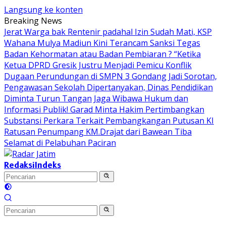
Langsung ke konten
Breaking News
Jerat Warga bak Rentenir padahal Izin Sudah Mati, KSP
Wahana Mulya Madiun Kini Terancam Sanksi Tegas
Badan Kehormatan atau Badan Pembiaran ? “Ketika
Ketua DPRD Gresik Justru Menjadi Pemicu Konflik
Dugaan Perundungan di SMPN 3 Gondang Jadi Sorotan,
Pengawasan Sekolah Dipertanyakan, Dinas Pendidikan
Diminta Turun Tangan
Jaga Wibawa Hukum dan
Informasi Publik! Garad Minta Hakim Pertimbangkan
Substansi Perkara Terkait Pembangkangan Putusan KI
Ratusan Penumpang KM.Drajat dari Bawean Tiba
Selamat di Pelabuhan Paciran
Redaksi
Indeks