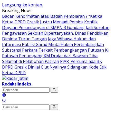
Langsung ke konten
Breaking News
Badan Kehormatan atau Badan Pembiaran ? “Ketika
Ketua DPRD Gresik Justru Menjadi Pemicu Konflik
Dugaan Perundungan di SMPN 3 Gondang Jadi Sorotan,
Pengawasan Sekolah Dipertanyakan, Dinas Pendidikan
Diminta Turun Tangan
Jaga Wibawa Hukum dan
Informasi Publik! Garad Minta Hakim Pertimbangkan
Substansi Perkara Terkait Pembangkangan Putusan KI
Ratusan Penumpang KM.Drajat dari Bawean Tiba
Selamat di Pelabuhan Paciran
PiAR: Percuma ada BK
DPRD Gresik Dinilai Ciut Nyalinya Sidangkan Kode Etik
Ketua DPRD
Redaksi
Indeks