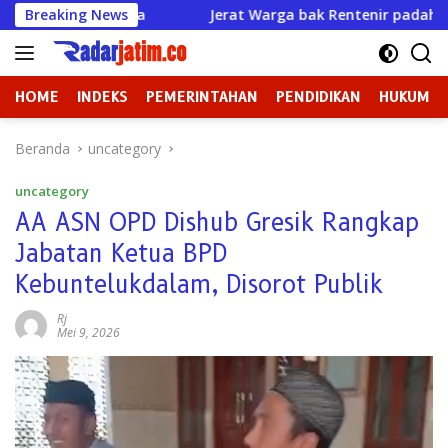
Langsung
nusia
Breaking News
Jerat Warga bak Rentenir padahal Izin Sudah Ma
ke
konten
HOME
INDEKS
PEMERINTAHAN
PENDIDIKAN
HUKUM
Beranda
uncategory
uncategory
AA ASN OPD Dishub Gresik Rangkap
Jabatan Ketua BPD
Kebuntelukdalam, Disorot Publik
Rj
Mei 9, 2026