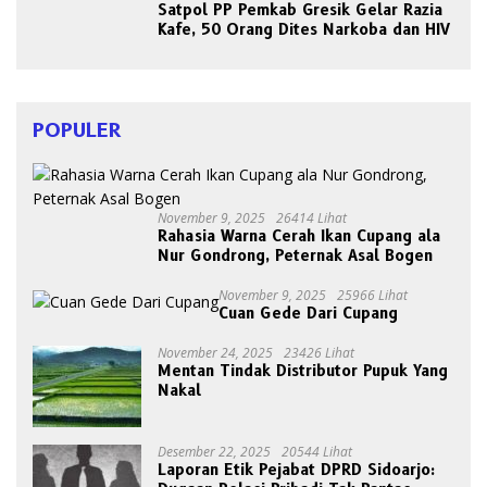
Satpol PP Pemkab Gresik Gelar Razia
Kafe, 50 Orang Dites Narkoba dan HIV
POPULER
November 9, 2025
26414 Lihat
Rahasia Warna Cerah Ikan Cupang ala
Nur Gondrong, Peternak Asal Bogen
November 9, 2025
25966 Lihat
Cuan Gede Dari Cupang
November 24, 2025
23426 Lihat
Mentan Tindak Distributor Pupuk Yang
Nakal
Desember 22, 2025
20544 Lihat
Laporan Etik Pejabat DPRD Sidoarjo: