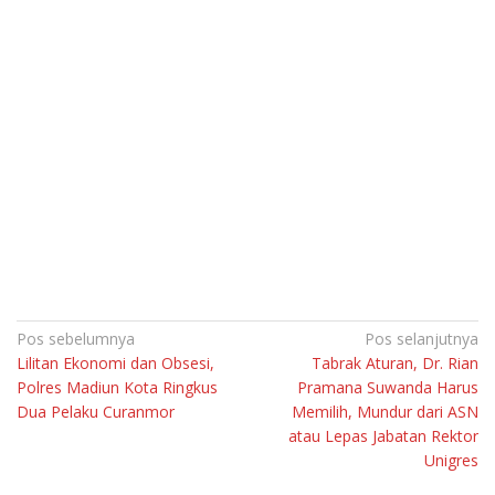
Navigasi
Pos sebelumnya
Pos selanjutnya
Lilitan Ekonomi dan Obsesi,
Tabrak Aturan, Dr. Rian
pos
Polres Madiun Kota Ringkus
Pramana Suwanda Harus
Dua Pelaku Curanmor
Memilih, Mundur dari ASN
atau Lepas Jabatan Rektor
Unigres