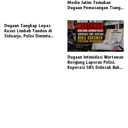
Media Jatim Temukan
Dugaan Pemasangan Tiang
Fiber Optik CGS Tanpa Izin
Lengkap dan Abaikan K3 di
Pasuruan
Dugaan Tangkap Lepas
Kasus Limbah Tandon di
Sidoarjo, Polisi Diminta
Transparan
Dugaan Intimidasi Wartawan
Berujung Laporan Polisi,
Koperasi SBS Didesak Buka
Dokumen Perizinan
Operasional