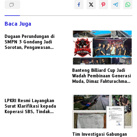
Baca Juga
Dugaan Perundungan di
SMPN 3 Gondang Jadi
Sorotan, Pengawasan
Sekolah Dipertanyakan,
Dinas Pendidikan Diminta
Turun Tangan
Banteng Billiard Cup Jadi
Wadah Pembinaan Generasi
Muda, Dimaz Fahturachman
Dorong Billiard sebagai
Olahraga Berprestasi
LPKRI Resmi Layangkan
Surat Klarifikasi kepada
Koperasi SBS, Tindak
Lanjuti Aduan Nasabah dan
Ramainya Pemberitaan
Dugaan Pelanggaran
Perkoperasian
Tim Investigasi Gabungan