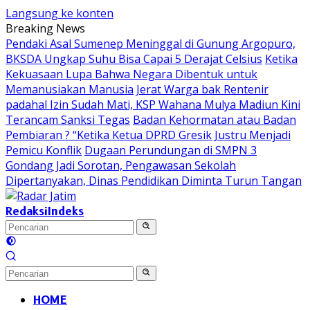
Langsung ke konten
Breaking News
Pendaki Asal Sumenep Meninggal di Gunung Argopuro,
BKSDA Ungkap Suhu Bisa Capai 5 Derajat Celsius
Ketika
Kekuasaan Lupa Bahwa Negara Dibentuk untuk
Memanusiakan Manusia
Jerat Warga bak Rentenir
padahal Izin Sudah Mati, KSP Wahana Mulya Madiun Kini
Terancam Sanksi Tegas
Badan Kehormatan atau Badan
Pembiaran ? “Ketika Ketua DPRD Gresik Justru Menjadi
Pemicu Konflik
Dugaan Perundungan di SMPN 3
Gondang Jadi Sorotan, Pengawasan Sekolah
Dipertanyakan, Dinas Pendidikan Diminta Turun Tangan
Redaksi
Indeks
HOME