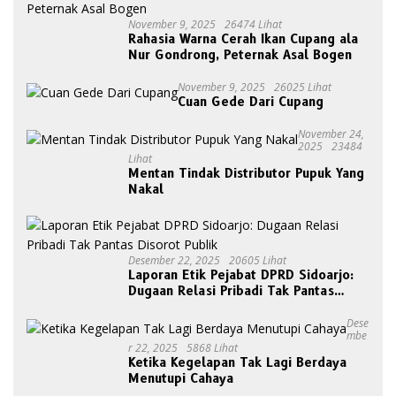
November 9, 2025
26474 Lihat
Rahasia Warna Cerah Ikan Cupang ala
Nur Gondrong, Peternak Asal Bogen
November 9, 2025
26025 Lihat
Cuan Gede Dari Cupang
November 24,
2025
23484
Lihat
Mentan Tindak Distributor Pupuk Yang
Nakal
Desember 22, 2025
20605 Lihat
Laporan Etik Pejabat DPRD Sidoarjo:
Dugaan Relasi Pribadi Tak Pantas
Disorot Publik
Dese
Mbe
R 22, 2025
5868 Lihat
Ketika Kegelapan Tak Lagi Berdaya
Menutupi Cahaya