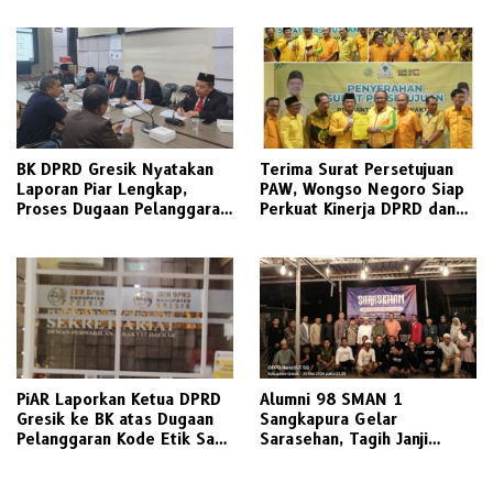
BK DPRD Gresik Nyatakan
Terima Surat Persetujuan
Laporan Piar Lengkap,
PAW, Wongso Negoro Siap
Proses Dugaan Pelanggaran
Perkuat Kinerja DPRD dan
Etik Ketua DPRD Berlanjut
Golkar Gresik
PiAR Laporkan Ketua DPRD
Alumni 98 SMAN 1
Gresik ke BK atas Dugaan
Sangkapura Gelar
Pelanggaran Kode Etik Saat
Sarasehan, Tagih Janji
Audiensi PKL Semambung
Politik Bupati Gresik untuk
Penyediaan Transportasi