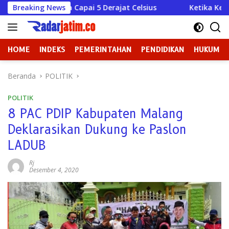
Langsung
 Bisa Capai 5 Derajat Celsius
Breaking News
Ketika Kekuasaan Lupa
ke
konten
HOME
INDEKS
PEMERINTAHAN
PENDIDIKAN
HUKUM
Beranda
POLITIK
POLITIK
8 PAC PDIP Kabupaten Malang
Deklarasikan Dukung ke Paslon
LADUB
Rj
Desember 4, 2020