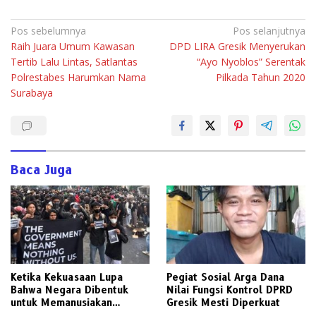
Navigasi
Pos sebelumnya
Pos selanjutnya
Raih Juara Umum Kawasan
DPD LIRA Gresik Menyerukan
pos
Tertib Lalu Lintas, Satlantas
“Ayo Nyoblos” Serentak
Polrestabes Harumkan Nama
Pilkada Tahun 2020
Surabaya
Baca Juga
Ketika Kekuasaan Lupa
Pegiat Sosial Arga Dana
Bahwa Negara Dibentuk
Nilai Fungsi Kontrol DPRD
untuk Memanusiakan
Gresik Mesti Diperkuat
Manusia