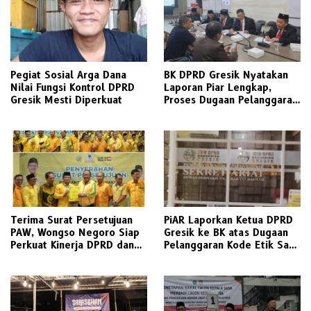
Pegiat Sosial Arga Dana
BK DPRD Gresik Nyatakan
Nilai Fungsi Kontrol DPRD
Laporan Piar Lengkap,
Gresik Mesti Diperkuat
Proses Dugaan Pelanggaran
Etik Ketua DPRD Berlanjut
Terima Surat Persetujuan
PiAR Laporkan Ketua DPRD
PAW, Wongso Negoro Siap
Gresik ke BK atas Dugaan
Perkuat Kinerja DPRD dan
Pelanggaran Kode Etik Saat
Golkar Gresik
Audiensi PKL Semambung