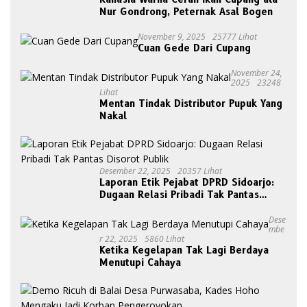
Nur Gondrong, Peternak Asal Bogen
November 9, 2025
25777 Lihat
Cuan Gede Dari Cupang
November 24,
2025
23248
Lihat
Mentan Tindak Distributor Pupuk Yang
Nakal
Desember 22, 2025
20357 Lihat
Laporan Etik Pejabat DPRD Sidoarjo:
Dugaan Relasi Pribadi Tak Pantas
Disorot Publik
Dese
Mbe
R 22, 2025
5860 Lihat
Ketika Kegelapan Tak Lagi Berdaya
Menutupi Cahaya