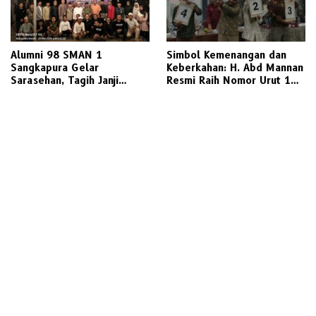
Alumni 98 SMAN 1
Simbol Kemenangan dan
Sangkapura Gelar
Keberkahan: H. Abd Mannan
Sarasehan, Tagih Janji
Resmi Raih Nomor Urut 1
Politik Bupati Gresik untuk
dalam Pilkades Kletek 2026
Penyediaan Transportasi
Laut Layak Untuk Warga
Bawean