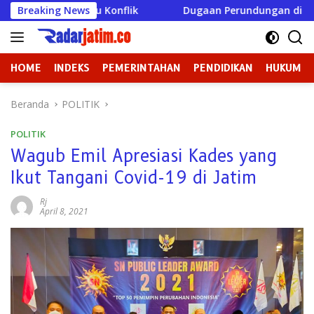
Langsung
micu Konflik
Breaking News
Dugaan Perundungan di SMPN 3 Gondang J
ke
konten
HOME
INDEKS
PEMERINTAHAN
PENDIDIKAN
HUKUM
Beranda
POLITIK
POLITIK
Wagub Emil Apresiasi Kades yang
Ikut Tangani Covid-19 di Jatim
Rj
April 8, 2021