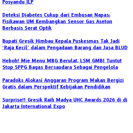
Posyandu ILP
Deteksi Diabetes Cukup dari Embusan Napas:
Fisikawan UM Kembangkan Sensor Gas Aseton
Berbasis Serat Optik
Bupati Gresik Himbau Kepala Puskesmas Tak Jadi
‘Raja Kecil’ dalam Pengadaan Barang dan Jasa BLUD
Heboh! Mie Menu MBG Berulat, LSM GMBI Tuntut
Stop SPPG Bagas Bersaudara Sebagai Pengelola
Paradoks Alokasi Anggaran Program Makan Bergizi
Gratis dalam Perspektif Kebijakan Pendidikan
Surprise!! Gresik Raih Madya UHC Awards 2026 di di
Jakarta International Expo