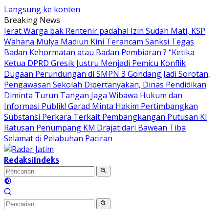
Langsung ke konten
Breaking News
Jerat Warga bak Rentenir padahal Izin Sudah Mati, KSP
Wahana Mulya Madiun Kini Terancam Sanksi Tegas
Badan Kehormatan atau Badan Pembiaran ? “Ketika
Ketua DPRD Gresik Justru Menjadi Pemicu Konflik
Dugaan Perundungan di SMPN 3 Gondang Jadi Sorotan,
Pengawasan Sekolah Dipertanyakan, Dinas Pendidikan
Diminta Turun Tangan
Jaga Wibawa Hukum dan
Informasi Publik! Garad Minta Hakim Pertimbangkan
Substansi Perkara Terkait Pembangkangan Putusan KI
Ratusan Penumpang KM.Drajat dari Bawean Tiba
Selamat di Pelabuhan Paciran
Redaksi
Indeks