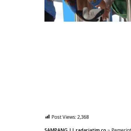
Post Views:
2,368
SAMPANG || radarjatim.co
~ Pemerin