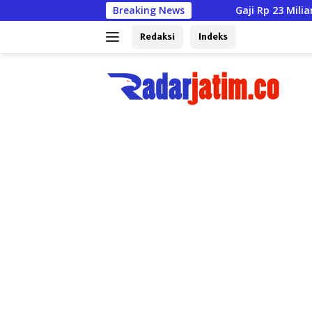
Langsung
Gaji Rp 23 Miliar Mengalir Deras, Kedisi
Breaking News
ke
konten
Redaksi
Indeks