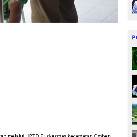
P
tah melalui UPTD Puskesmas kecamatan Omben,