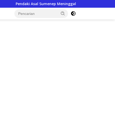
menep Meninggal di Gunung Argopuro, BKSDA Ungkap Suhu Bisa C