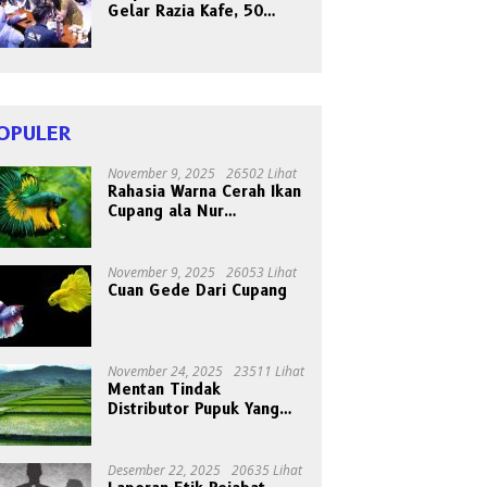
Gelar Razia Kafe, 50
Orang Dites Narkoba dan
HIV
OPULER
November 9, 2025
26502 Lihat
Rahasia Warna Cerah Ikan
Cupang ala Nur
Gondrong, Peternak Asal
Bogen
November 9, 2025
26053 Lihat
Cuan Gede Dari Cupang
November 24, 2025
23511 Lihat
Mentan Tindak
Distributor Pupuk Yang
Nakal
Desember 22, 2025
20635 Lihat