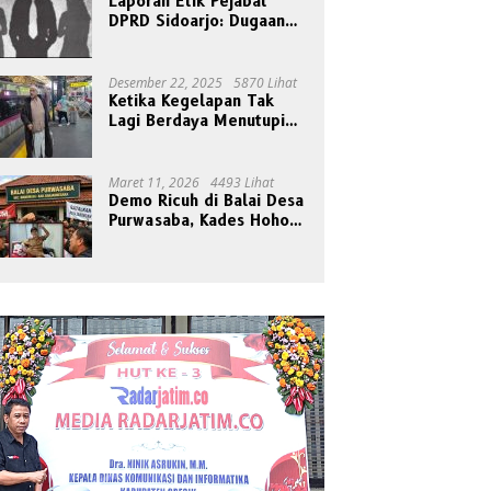
Laporan Etik Pejabat
DPRD Sidoarjo: Dugaan
Relasi Pribadi Tak Pantas
Disorot Publik
Desember 22, 2025
5870 Lihat
Ketika Kegelapan Tak
Lagi Berdaya Menutupi
Cahaya
Maret 11, 2026
4493 Lihat
Demo Ricuh di Balai Desa
Purwasaba, Kades Hoho
Mengaku Jadi Korban
Pengeroyokan