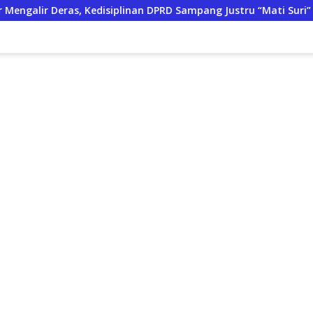
plinan DPRD Sampang Justru “Mati Suri”
Pendaki Asal Su