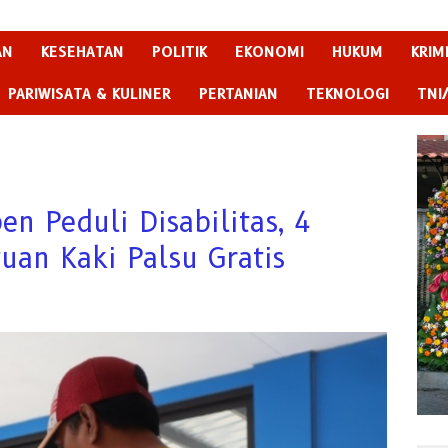
AN
KESEHATAN
POLITIK
EKONOMI
HUKUM
KRIM
PARIWISATA & KULINER
PERTANIAN
TEKNOLOGI
TNI
 Peduli Disabilitas, 4
uan Kaki Palsu Gratis