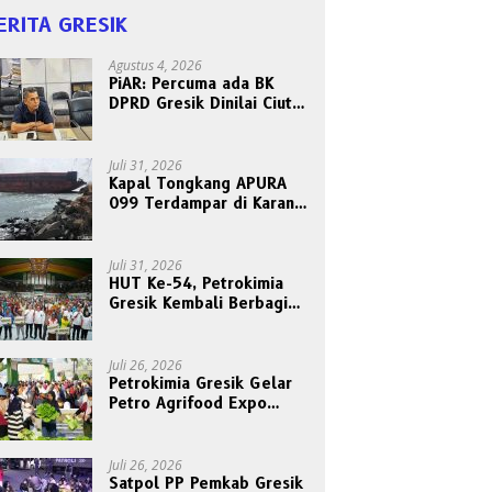
ERITA GRESIK
Agustus 4, 2026
PiAR: Percuma ada BK
DPRD Gresik Dinilai Ciut
Nyalinya Sidangkan Kode
Etik Ketua DPRD
Juli 31, 2026
Kapal Tongkang APURA
099 Terdampar di Karang
Tanjungori, Belum Ada
Upaya Evakuasi
Juli 31, 2026
HUT Ke-54, Petrokimia
Gresik Kembali Berbagi
Berkah dan Kebahagiaan
Bersama Abang Becak
Juli 26, 2026
Petrokimia Gresik Gelar
Petro Agrifood Expo
2026, Ajak Masyarakat
Panen Bersama Buah dan
Sayuran
Juli 26, 2026
Satpol PP Pemkab Gresik