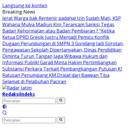
Langsung ke konten
Breaking News
Jerat Warga bak Rentenir padahal Izin Sudah Mati, KSP
Wahana Mulya Madiun Kini Terancam Sanksi Tegas
Badan Kehormatan atau Badan Pembiaran ? “Ketika
Ketua DPRD Gresik Justru Menjadi Pemicu Konflik
Dugaan Perundungan di SMPN 3 Gondang Jadi Sorotan,
Pengawasan Sekolah Dipertanyakan, Dinas Pendidikan
Diminta Turun Tangan
Jaga Wibawa Hukum dan
Informasi Publik! Garad Minta Hakim Pertimbangkan
Substansi Perkara Terkait Pembangkangan Putusan KI
Ratusan Penumpang KM.Drajat dari Bawean Tiba
Selamat di Pelabuhan Paciran
Redaksi
Indeks