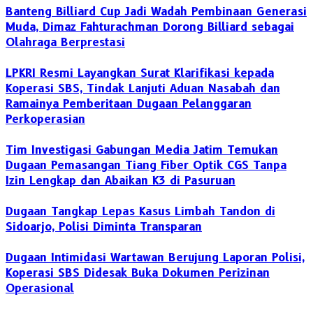
Banteng Billiard Cup Jadi Wadah Pembinaan Generasi
Muda, Dimaz Fahturachman Dorong Billiard sebagai
Olahraga Berprestasi
LPKRI Resmi Layangkan Surat Klarifikasi kepada
Koperasi SBS, Tindak Lanjuti Aduan Nasabah dan
Ramainya Pemberitaan Dugaan Pelanggaran
Perkoperasian
Tim Investigasi Gabungan Media Jatim Temukan
Dugaan Pemasangan Tiang Fiber Optik CGS Tanpa
Izin Lengkap dan Abaikan K3 di Pasuruan
Dugaan Tangkap Lepas Kasus Limbah Tandon di
Sidoarjo, Polisi Diminta Transparan
Dugaan Intimidasi Wartawan Berujung Laporan Polisi,
Koperasi SBS Didesak Buka Dokumen Perizinan
Operasional