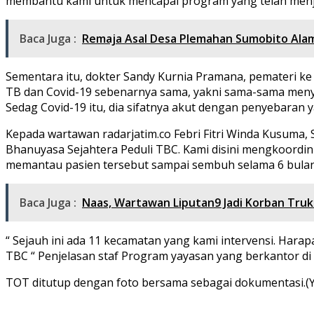
membantu kami untuk mencapai program yang telah menja
Baca Juga :
Remaja Asal Desa Plemahan Sumobito Alam
Sementara itu, dokter Sandy Kurnia Pramana, pemateri k
TB dan Covid-19 sebenarnya sama, yakni sama-sama menyer
Sedag Covid-19 itu, dia sifatnya akut dengan penyebaran y
Kepada wartawan radarjatim.co Febri Fitri Winda Kusuma,
Bhanuyasa Sejahtera Peduli TBC. Kami disini mengkoordi
memantau pasien tersebut sampai sembuh selama 6 bulan
Baca Juga :
Naas, Wartawan Liputan9 Jadi Korban Truk
“ Sejauh ini ada 11 kecamatan yang kami intervensi. Har
TBC “ Penjelasan staf Program yayasan yang berkantor di 
TOT ditutup dengan foto bersama sebagai dokumentasi.(Y