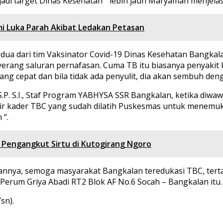
di target Dinas Kesehatan “ lebih jauh Maryamah menjela
i Luka Parah Akibat Ledakan Petasan
e dua dari tim Vaksinator Covid-19 Dinas Kesehatan Bangk
ang saluran pernafasan. Cuma TB itu biasanya penyakit kr
ang cepat dan bila tidak ada penyulit, dia akan sembuh deng
 S.P. S.I., Staf Program YABHYSA SSR Bangkalan, ketika di
nir kader TBC yang sudah dilatih Puskesmas untuk menemu
 “.
 Pengangkut Sirtu di Kutogirang Ngoro
apannya, semoga masyarakat Bangkalan teredukasi TBC, tert
Perum Griya Abadi RT2 Blok AF No.6 Socah – Bangkalan itu.
sn).