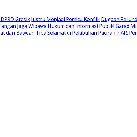
DPRD Gresik Justru Menjadi Pemicu Konflik
Dugaan Perund
 Tangan
Jaga Wibawa Hukum dan Informasi Publik! Garad Mi
t dari Bawean Tiba Selamat di Pelabuhan Paciran
PiAR: Pe