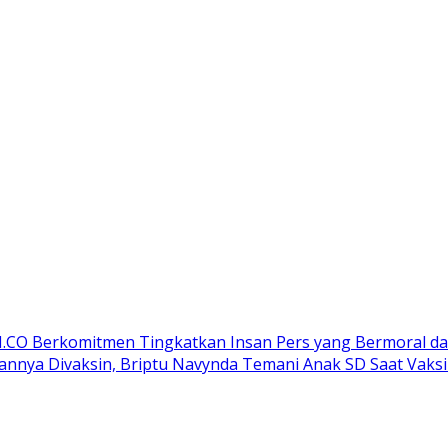
M.CO Berkomitmen Tingkatkan Insan Pers yang Bermoral d
annya Divaksin, Briptu Navynda Temani Anak SD Saat Vaksi