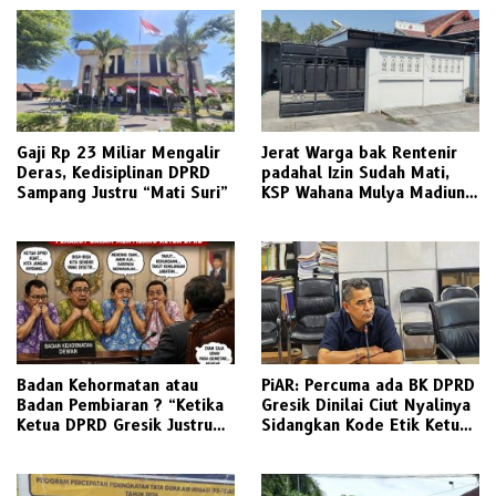
Gaji Rp 23 Miliar Mengalir
Jerat Warga bak Rentenir
Deras, Kedisiplinan DPRD
padahal Izin Sudah Mati,
Sampang Justru “Mati Suri”
KSP Wahana Mulya Madiun
Kini Terancam Sanksi Tegas
Badan Kehormatan atau
PiAR: Percuma ada BK DPRD
Badan Pembiaran ? “Ketika
Gresik Dinilai Ciut Nyalinya
Ketua DPRD Gresik Justru
Sidangkan Kode Etik Ketua
Menjadi Pemicu Konflik
DPRD