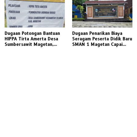
Dugaan Potongan Bantuan
Dugaan Penarikan Biaya
HIPPA Tirta Amerta Desa
Seragam Peserta Didik Baru
Sumbersawit Magetan,
SMAN 1 Magetan Capai
Ketua HIPPA Sebut Ada
Jutaan Rupiah, Wali Murid
Pemotongan 30 %
Desak Keterbukaan Penuh