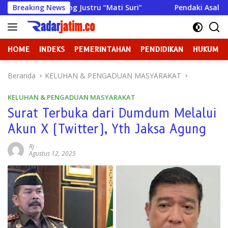
Langsung
ampang Justru “Mati Suri”
Breaking News
Pendaki Asal Sumenep Mening
ke
konten
HOME
INDEKS
PEMERINTAHAN
PENDIDIKAN
HUKUM
Beranda
KELUHAN & PENGADUAN MASYARAKAT
KELUHAN & PENGADUAN MASYARAKAT
Surat Terbuka dari Dumdum Melalui
Akun X (Twitter), Yth Jaksa Agung
Rj
Agustus 12, 2025