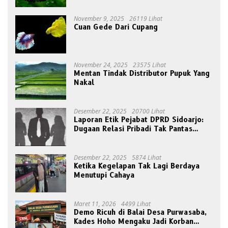
November 9, 2025
26119 Lihat
Cuan Gede Dari Cupang
November 24, 2025
23575 Lihat
Mentan Tindak Distributor Pupuk Yang
Nakal
Desember 22, 2025
20700 Lihat
Laporan Etik Pejabat DPRD Sidoarjo:
Dugaan Relasi Pribadi Tak Pantas
Disorot Publik
Desember 22, 2025
5874 Lihat
Ketika Kegelapan Tak Lagi Berdaya
Menutupi Cahaya
Maret 11, 2026
4499 Lihat
Demo Ricuh di Balai Desa Purwasaba,
Kades Hoho Mengaku Jadi Korban