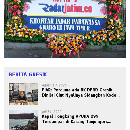
BERITA GRESIK
Agustus 4, 2026
PiAR: Percuma ada BK DPRD Gresik
Dinilai Ciut Nyalinya Sidangkan Kode
Etik Ketua DPRD
Juli 31, 2026
Kapal Tongkang APURA 099
Terdampar di Karang Tanjungori,
Belum Ada Upaya Evakuasi