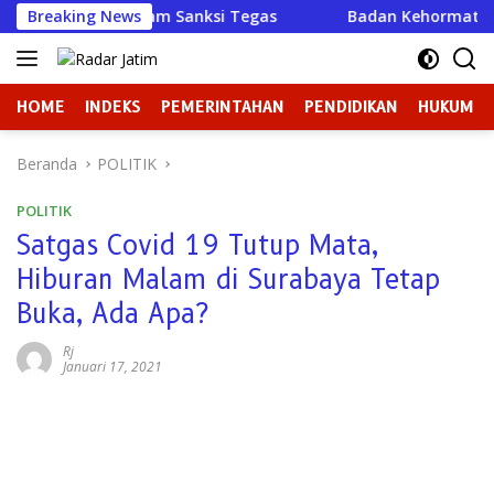
Langsung
ni Terancam Sanksi Tegas
Breaking News
Badan Kehormatan atau Badan
ke
konten
HOME
INDEKS
PEMERINTAHAN
PENDIDIKAN
HUKUM
Beranda
POLITIK
POLITIK
Satgas Covid 19 Tutup Mata,
Hiburan Malam di Surabaya Tetap
Buka, Ada Apa?
Rj
Januari 17, 2021