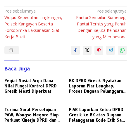
Navigasi
Pos sebelumnya
Pos selanjutnya
Wujud Kepedulian Lingkungan,
Pantai Sembilan Sumenep,
pos
Polsek Kangayan Beserta
Pantai Terhits yang Penuh
Forkopimka Laksanakan Giat
Dengan Sejuta Keindahan
Kerja Bakti.
yang Mempesona
Baca Juga
Pegiat Sosial Arga Dana
BK DPRD Gresik Nyatakan
Nilai Fungsi Kontrol DPRD
Laporan Piar Lengkap,
Gresik Mesti Diperkuat
Proses Dugaan Pelanggaran
Etik Ketua DPRD Berlanjut
Terima Surat Persetujuan
PiAR Laporkan Ketua DPRD
PAW, Wongso Negoro Siap
Gresik ke BK atas Dugaan
Perkuat Kinerja DPRD dan
Pelanggaran Kode Etik Saat
Golkar Gresik
Audiensi PKL Semambung