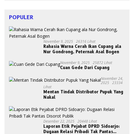
POPULER
November 9, 2025
26316 Lihat
Rahasia Warna Cerah Ikan Cupang ala
Nur Gondrong, Peternak Asal Bogen
November 9, 2025
25872 Lihat
Cuan Gede Dari Cupang
November 24,
2025
23334
Lihat
Mentan Tindak Distributor Pupuk Yang
Nakal
Desember 22, 2025
20448 Lihat
Laporan Etik Pejabat DPRD Sidoarjo:
Dugaan Relasi Pribadi Tak Pantas