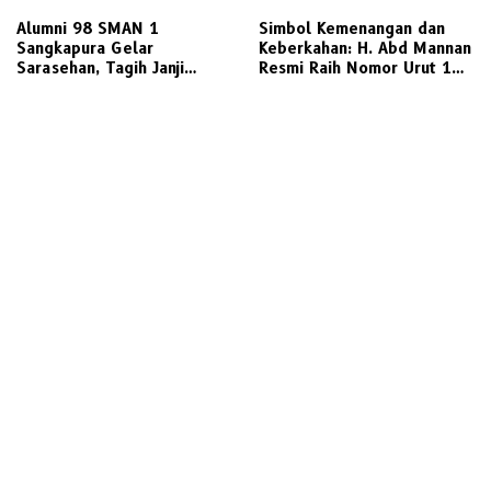
Alumni 98 SMAN 1
Simbol Kemenangan dan
Sangkapura Gelar
Keberkahan: H. Abd Mannan
Sarasehan, Tagih Janji
Resmi Raih Nomor Urut 1
Politik Bupati Gresik untuk
dalam Pilkades Kletek 2026
Penyediaan Transportasi
Laut Layak Untuk Warga
Bawean