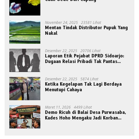
November 24, 2025
23581 Lihat
Mentan Tindak Distributor Pupuk Yang
Nakal
Desember 22, 2025
20706 Lihat
Laporan Etik Pejabat DPRD Sidoarjo:
Dugaan Relasi Pribadi Tak Pantas
Disorot Publik
Desember 22, 2025
5874 Lihat
Ketika Kegelapan Tak Lagi Berdaya
Menutupi Cahaya
Maret 11, 2026
4499 Lihat
Demo Ricuh di Balai Desa Purwasaba,
Kades Hoho Mengaku Jadi Korban
Pengeroyokan