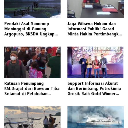
Pendaki Asal Sumenep
Jaga Wibawa Hukum dan
Meninggal di Gunung
Informasi Publik! Garad
Argopuro, BKSDA Ungkap
Minta Hakim Pertimbangkan
Suhu Bisa Capai 5 Derajat
Substansi Perkara Terkait
Celsius
Pembangkangan Putusan KI
Ratusan Penumpang
Support Informasi Akurat
KM.Drajat dari Bawean Tiba
dan Berimbang, Petrokimia
Selamat di Pelabuhan
Gresik Raih Gold Winner
Paciran
Media Relations Award
2026