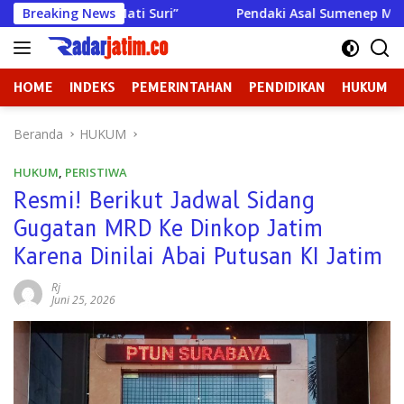
Langsung
u “Mati Suri”
Breaking News
Pendaki Asal Sumenep Meninggal di Gunu
ke
konten
HOME
INDEKS
PEMERINTAHAN
PENDIDIKAN
HUKUM
Beranda
HUKUM
HUKUM
,
PERISTIWA
Resmi! Berikut Jadwal Sidang
Gugatan MRD Ke Dinkop Jatim
Karena Dinilai Abai Putusan KI Jatim
Rj
Juni 25, 2026