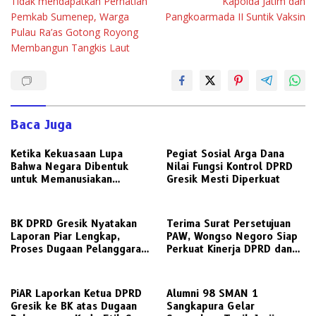
Tidak mendapatkan Perhatian
Kapolda Jatim dan
pos
Pemkab Sumenep, Warga
Pangkoarmada II Suntik Vaksin
Pulau Ra’as Gotong Royong
Membangun Tangkis Laut
Baca Juga
Ketika Kekuasaan Lupa
Pegiat Sosial Arga Dana
Bahwa Negara Dibentuk
Nilai Fungsi Kontrol DPRD
untuk Memanusiakan
Gresik Mesti Diperkuat
Manusia
BK DPRD Gresik Nyatakan
Terima Surat Persetujuan
Laporan Piar Lengkap,
PAW, Wongso Negoro Siap
Proses Dugaan Pelanggaran
Perkuat Kinerja DPRD dan
Etik Ketua DPRD Berlanjut
Golkar Gresik
PiAR Laporkan Ketua DPRD
Alumni 98 SMAN 1
Gresik ke BK atas Dugaan
Sangkapura Gelar