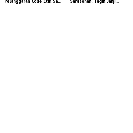
Pelanggaran Kode Etik Saat
Sarasehan, Tagih Janji
Audiensi PKL Semambung
Politik Bupati Gresik untuk
Penyediaan Transportasi
Laut Layak Untuk Warga
Bawean