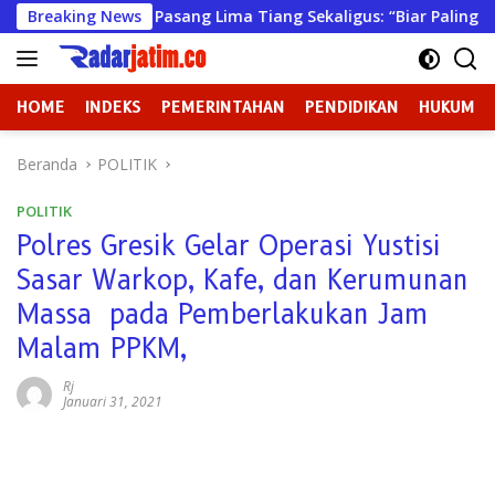
Langsung
 Bawean Pasang Lima Tiang Sekaligus: “Biar Paling Pancasilais
Breaking News
ke
konten
HOME
INDEKS
PEMERINTAHAN
PENDIDIKAN
HUKUM
Beranda
POLITIK
POLITIK
Polres Gresik Gelar Operasi Yustisi
Sasar Warkop, Kafe, dan Kerumunan
Massa pada Pemberlakukan Jam
Malam PPKM,
Rj
Januari 31, 2021