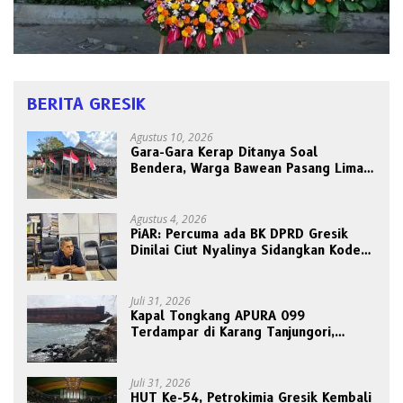
BERITA GRESIK
Agustus 10, 2026
Gara-Gara Kerap Ditanya Soal
Bendera, Warga Bawean Pasang Lima
Tiang Sekaligus: “Biar Paling
Pancasilais”
Agustus 4, 2026
PiAR: Percuma ada BK DPRD Gresik
Dinilai Ciut Nyalinya Sidangkan Kode
Etik Ketua DPRD
Juli 31, 2026
Kapal Tongkang APURA 099
Terdampar di Karang Tanjungori,
Belum Ada Upaya Evakuasi
Juli 31, 2026
HUT Ke-54, Petrokimia Gresik Kembali