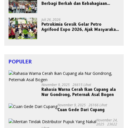
Berbagi Berkah dan Kebahagiaan
Bersama Abang Becak
Juli 26, 2026
Petrokimia Gresik Gelar Petro
Agrifood Expo 2026, Ajak Masyarakat
Panen Bersama Buah dan Sayuran
POPULER
November 9, 2025
26615 Lihat
Rahasia Warna Cerah Ikan Cupang ala
Nur Gondrong, Peternak Asal Bogen
November 9, 2025
26166 Lihat
Cuan Gede Dari Cupang
November 24,
2025
23622