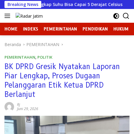
Langsung
KSDA Ungkap Suhu Bisa Capai 5 Derajat Celsius
Breaking News
Ketika
ke
konten
HOME
INDEKS
PEMERINTAHAN
PENDIDIKAN
HUKUM
Beranda
PEMERINTAHAN
PEMERINTAHAN
,
POLITIK
BK DPRD Gresik Nyatakan Laporan
Piar Lengkap, Proses Dugaan
Pelanggaran Etik Ketua DPRD
Berlanjut
Rj
Juni 29, 2026