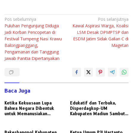
Navigasi
Pos sebelumnya
Pos selanjutnya
‎Puluhan Pengunjung Diduga
Kawal Aspirasi Warga, Koalisi
pos
Jadi Korban Pencopetan di
LSM Desak DPMPTSP dan
Festival Tumpeng Nasi Krawu
ESDM Jatim Sidak Galian C di
Balongpanggang,
Magetan
Pengamanan dan Tanggung
Jawab Panitia Dipertanyakan
Baca Juga
Ketika Kekuasaan Lupa
Edukatif dan Terbuka,
Bahwa Negara Dibentuk
Disperdagkop-UM
untuk Memanusiakan
Kabupaten Madiun Sambut
Manusia
Kunjungan Awak Media
Radarjatim.co Terkait
Regulasi Koperasi
Bakesbangpol Kabupaten
Ketua Umum PJI Hartanto