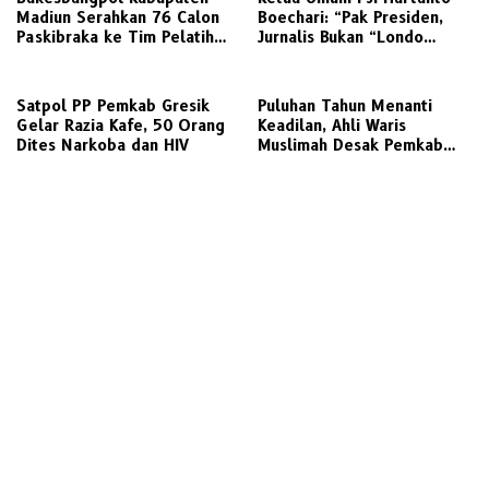
Madiun Serahkan 76 Calon
Boechari: “Pak Presiden,
Paskibraka ke Tim Pelatih
Jurnalis Bukan “Londo
untuk Digembleng
Ireng”, Ini Pelecehan
Profesi Wartawan
Satpol PP Pemkab Gresik
‎Puluhan Tahun Menanti
Gelar Razia Kafe, 50 Orang
Keadilan, Ahli Waris
Dites Narkoba dan HIV
Muslimah Desak Pemkab
Gresik Realisasikan Putusan
Inkracht Sengketa Lahan
SDN 207