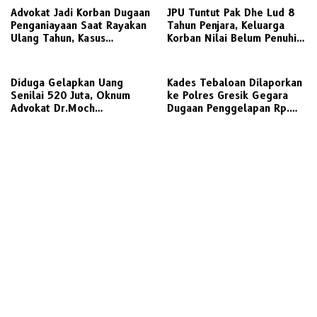
Advokat Jadi Korban Dugaan
JPU Tuntut Pak Dhe Lud 8
Penganiayaan Saat Rayakan
Tahun Penjara, Keluarga
Ulang Tahun, Kasus
Korban Nilai Belum Penuhi
Dilaporkan ke Polisi
Rasa Keadilan
Diduga Gelapkan Uang
Kades Tebaloan Dilaporkan
Senilai 520 Juta, Oknum
ke Polres Gresik Gegara
Advokat Dr.Moch
Dugaan Penggelapan Rp.
Gati.S.H.,CTА., М.Н.
698 Juta
Dilaporkan ke Polda Jatim