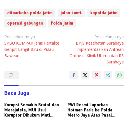
ditnarkoba polda jatim
jalan kunti.
kapolda jatim
operasi gabungan
Polda jatim
Navigasi
Pos sebelumnya
Pos selanjutnya
SPBU KOMPAK Jenis Pertalite
BPJS Kesehatan Surabaya
pos
Genjot Langit Biru di Pulau
Implementasikan Antrean
Bawean
Online di Klinik Utama dan RS
Surabaya
Baca Juga
Korupsi Semakin Brutal dan
PWI Resmi Laporkan
Merajalela, MUI Usul
Hotman Paris ke Polda
Koruptor Dihukum Mati,
Metro Jaya Atas Pasal
Bisakah Diterapkan di
Penghinaan Profesi Jurnalis
Indonesia ?