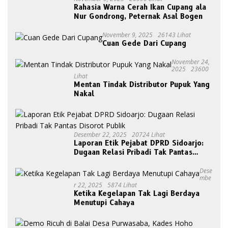
Rahasia Warna Cerah Ikan Cupang ala
Nur Gondrong, Peternak Asal Bogen
November 9, 2025
26143 Lihat
Cuan Gede Dari Cupang
November 24,
2025
23600
Lihat
Mentan Tindak Distributor Pupuk Yang
Nakal
Desember 22, 2025
20724 Lihat
Laporan Etik Pejabat DPRD Sidoarjo:
Dugaan Relasi Pribadi Tak Pantas
Disorot Publik
Dese
Mbe
R 22, 2025
5874 Lihat
Ketika Kegelapan Tak Lagi Berdaya
Menutupi Cahaya