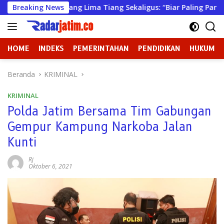
Langsung
n Pasang Lima Tiang Sekaligus: “Biar Paling Pancasilais”
Breaking News
ke
konten
HOME
INDEKS
PEMERINTAHAN
PENDIDIKAN
HUKUM
Beranda
KRIMINAL
KRIMINAL
Polda Jatim Bersama Tim Gabungan
Gempur Kampung Narkoba Jalan
Kunti
Rj
Oktober 6, 2021